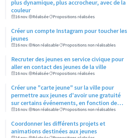
plus dynamique, plus accrocheur, avec de la
couleur
16 nov.
Réalisée
Propositions réalisées
Créer un compte Instagram pour toucher les
jeunes
16 nov.
Non réalisable
Propositions non réalisables
Recruter des jeunes en service civique pour
aller en contact des jeunes de la ville
16 nov.
Réalisée
Propositions réalisées
Créer une "carte jeune" sur la ville pour
permettre aux jeunes d'avoir une gratuité
sur certains événements, en fonction de
leur participation aux actions de la ville
16 nov.
Non réalisable
Propositions non réalisables
Coordonner les différents projets et
animations destinées aux jeunes
16 nov.
Réalisée
Propositions réalisées