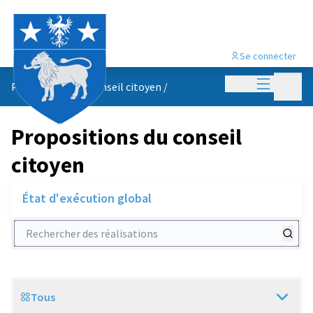
Se connecter
Menu princi
Menu p
Propositions du conseil citoyen
/
Propositions du conseil
citoyen
État d'exécution global
Rechercher des réalisations
Tous
Scope