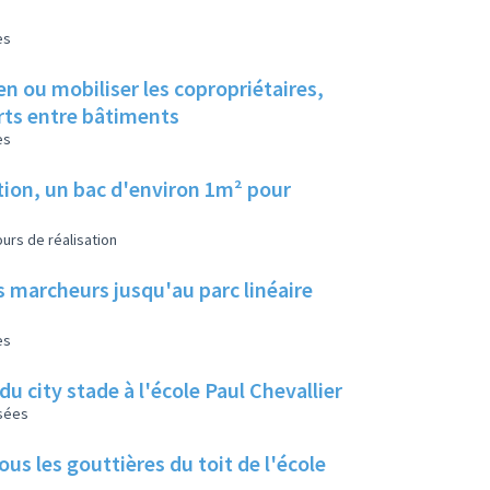
es
en ou mobiliser les copropriétaires,
erts entre bâtiments
es
tion, un bac d'environ 1m² pour
urs de réalisation
s marcheurs jusqu'au parc linéaire
es
u city stade à l'école Paul Chevallier
isées
us les gouttières du toit de l'école