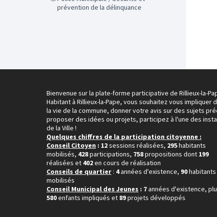
prévention de la délinquance
Bienvenue sur la plate-forme participative de Rillieux-la-Pa
Habitant à Rillieux-la-Pape, vous souhaitez vous impliquer 
la vie de la commune, donner votre avis sur des sujets pré
proposer des idées ou projets, participez à l'une des inst
de la Ville !
Quelques chiffres de la participation citoyenne :
Conseil Citoyen
: 12
sessions réalisées,
295
habitants
mobilisés,
428
participations,
758
propositions dont
199
réalisées et
402
en cours de réalisation
Conseils de quartier
:
4
années d'existence,
90
habitants
mobilisés
Conseil Municipal des Jeunes
: 7
années d'existence, pl
580
enfants impliqués et
89
projets développés