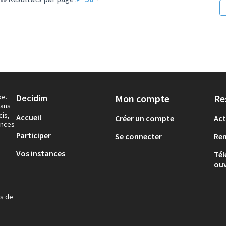
pe.
Decidim
Mon compte
Re
dans
cis,
Accueil
Créer un compte
Act
ances
Participer
Se connecter
Re
Vos instances
Tél
ouv
us de