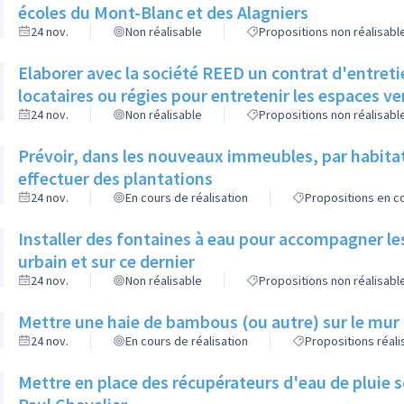
écoles du Mont-Blanc et des Alagniers
24 nov.
Non réalisable
Propositions non réalisabl
Elaborer avec la société REED un contrat d'entreti
locataires ou régies pour entretenir les espaces v
24 nov.
Non réalisable
Propositions non réalisabl
Prévoir, dans les nouveaux immeubles, par habita
effectuer des plantations
24 nov.
En cours de réalisation
Propositions en co
Installer des fontaines à eau pour accompagner le
urbain et sur ce dernier
24 nov.
Non réalisable
Propositions non réalisabl
Mettre une haie de bambous (ou autre) sur le mur d
24 nov.
En cours de réalisation
Propositions réal
Mettre en place des récupérateurs d'eau de pluie so