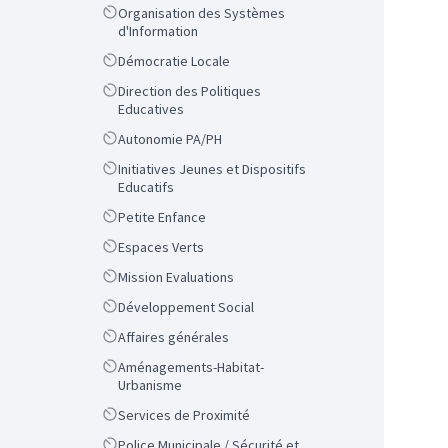
Scope
Organisation des Systèmes
d'Information
Scope
Démocratie Locale
Scope
Direction des Politiques
Educatives
Scope
Autonomie PA/PH
Scope
Initiatives Jeunes et Dispositifs
Educatifs
Scope
Petite Enfance
Scope
Espaces Verts
Scope
Mission Evaluations
Scope
Développement Social
Scope
Affaires générales
Scope
Aménagements-Habitat-
Urbanisme
Scope
Services de Proximité
Scope
Police Municipale / Sécurité et