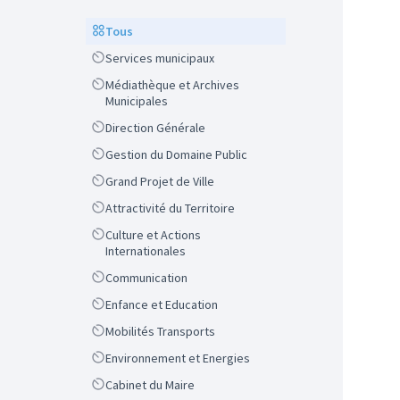
Scope
Tous
Scope
Services municipaux
Scope
Médiathèque et Archives
Municipales
Scope
Direction Générale
Scope
Gestion du Domaine Public
Scope
Grand Projet de Ville
Scope
Attractivité du Territoire
Scope
Culture et Actions
Internationales
Scope
Communication
Scope
Enfance et Education
Scope
Mobilités Transports
Scope
Environnement et Energies
Scope
Cabinet du Maire