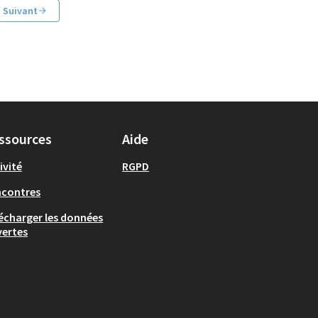
Suivant
ssources
Aide
ivité
RGPD
ncontres
écharger les données
ertes