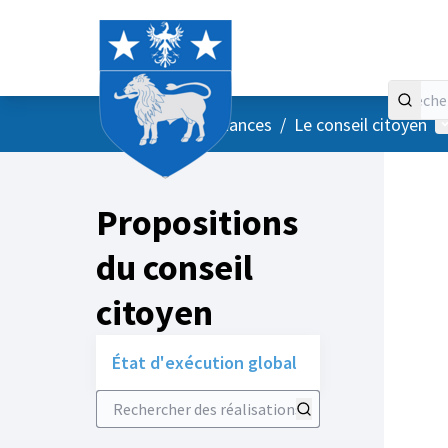
Accueil
Menu principal
M
/
Vos instances
/
Le conseil citoyen
Propositions
du conseil
citoyen
État d'exécution global
Rechercher des réalisations