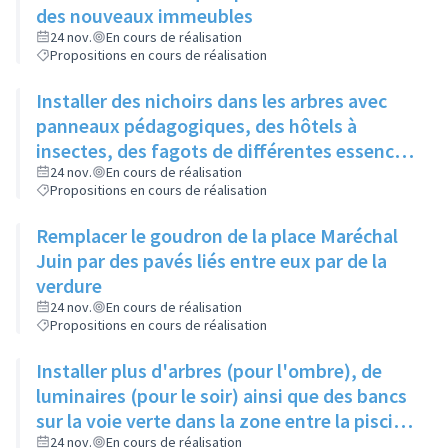
des nouveaux immeubles
24 nov.
En cours de réalisation
Propositions en cours de réalisation
Installer des nichoirs dans les arbres avec
panneaux pédagogiques, des hôtels à
insectes, des fagots de différentes essences
pour stimuler la biodiversité sur la place du
24 nov.
En cours de réalisation
Propositions en cours de réalisation
Château à la Roue
Remplacer le goudron de la place Maréchal
Juin par des pavés liés entre eux par de la
verdure
24 nov.
En cours de réalisation
Propositions en cours de réalisation
Installer plus d'arbres (pour l'ombre), de
luminaires (pour le soir) ainsi que des bancs
sur la voie verte dans la zone entre la piscine
et la rue de l'Industrie
24 nov.
En cours de réalisation