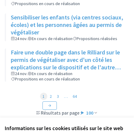
Propositions en cours de réalisation
Sensibiliser les enfants (via centres sociaux,
écoles) et les personnes âgées au permis de
végétaliser
24 nov.
En cours de réalisation
Propositions réalisées
Faire une double page dans le Rilliard sur le
permis de végétaliser avec d'un côté les
explications sur le dispositif et de l'autre
côté des exemples concrets de lieux à
24 nov.
En cours de réalisation
Propositions en cours de réalisation
investir
1
2
3
…
64
Résultats par page :
100
Informations sur les cookies utilisés sur le site web