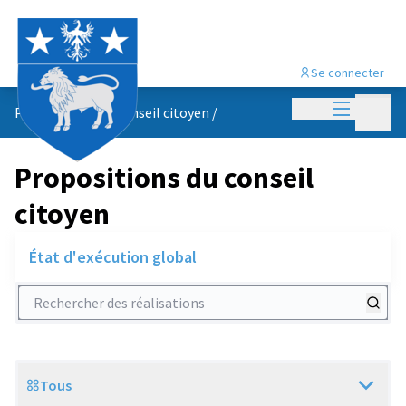
Se connecter
Menu princi
Menu p
Propositions du conseil citoyen
/
Propositions du conseil
citoyen
État d'exécution global
Rechercher des réalisations
Tous
Scope