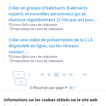
Créer un groupe d’habitants (habitants
experts et nouvelles personnes) qui se
réunisse régulièrement (2 fois par an) pour
suivre les actions du Contrat de Ville
14 nov.
En cours de réalisation
Propositions en cours de réalisation
Créer une vidéo de présentation de la CLA
disponible en ligne, sur les réseaux
sociaux…
14 nov.
En cours de réalisation
Propositions en cours de réalisation
1
…
50
51
52
53
54
…
64
Résultats par page :
25
Informations sur les cookies utilisés sur le site web