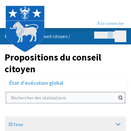
Se connecter
Menu princi
Menu p
Propositions du conseil citoyen
/
Propositions du conseil
citoyen
État d'exécution global
Rechercher des réalisations
Tous
Scope