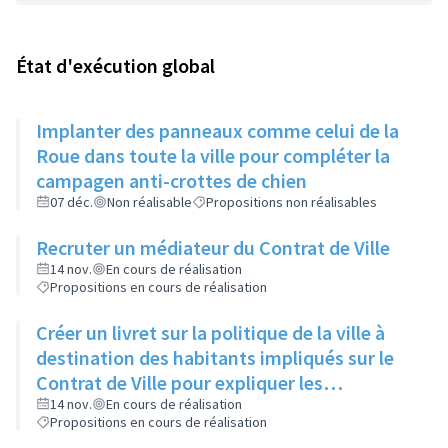
État d'exécution global
Implanter des panneaux comme celui de la
Roue dans toute la ville pour compléter la
campagen anti-crottes de chien
07 déc.
Non réalisable
Propositions non réalisables
Recruter un médiateur du Contrat de Ville
14 nov.
En cours de réalisation
Propositions en cours de réalisation
Créer un livret sur la politique de la ville à
destination des habitants impliqués sur le
Contrat de Ville pour expliquer les
dispositifs, les termes techniques, les
14 nov.
En cours de réalisation
Propositions en cours de réalisation
abréviations et les projets