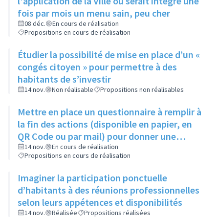
l'application de la Ville où serait intégré une
fois par mois un menu sain, peu cher
08 déc.
En cours de réalisation
Propositions en cours de réalisation
Étudier la possibilité de mise en place d’un «
congés citoyen » pour permettre à des
habitants de s’investir
14 nov.
Non réalisable
Propositions non réalisables
Mettre en place un questionnaire à remplir à
la fin des actions (disponible en papier, en
QR Code ou par mail) pour donner une
appréciation de l'action et son évaluation
14 nov.
En cours de réalisation
Propositions en cours de réalisation
Imaginer la participation ponctuelle
d’habitants à des réunions professionnelles
selon leurs appétences et disponibilités
14 nov.
Réalisée
Propositions réalisées