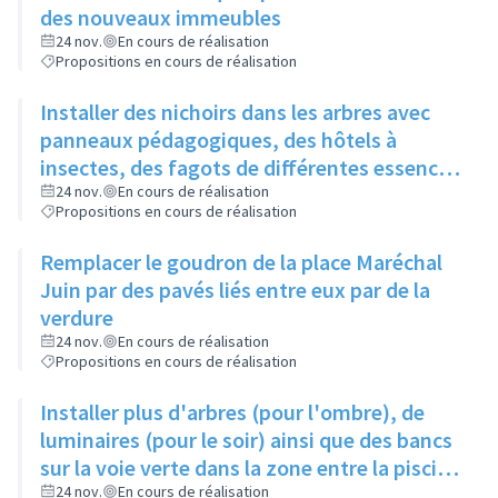
des nouveaux immeubles
24 nov.
En cours de réalisation
Propositions en cours de réalisation
Installer des nichoirs dans les arbres avec
panneaux pédagogiques, des hôtels à
insectes, des fagots de différentes essences
pour stimuler la biodiversité sur la place du
24 nov.
En cours de réalisation
Propositions en cours de réalisation
Château à la Roue
Remplacer le goudron de la place Maréchal
Juin par des pavés liés entre eux par de la
verdure
24 nov.
En cours de réalisation
Propositions en cours de réalisation
Installer plus d'arbres (pour l'ombre), de
luminaires (pour le soir) ainsi que des bancs
sur la voie verte dans la zone entre la piscine
et la rue de l'Industrie
24 nov.
En cours de réalisation