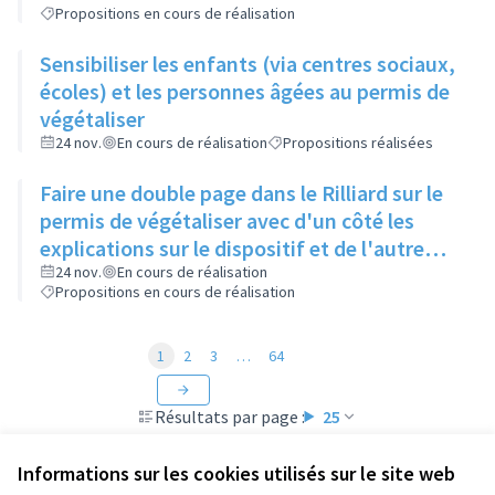
Propositions en cours de réalisation
Sensibiliser les enfants (via centres sociaux,
écoles) et les personnes âgées au permis de
végétaliser
24 nov.
En cours de réalisation
Propositions réalisées
Faire une double page dans le Rilliard sur le
permis de végétaliser avec d'un côté les
explications sur le dispositif et de l'autre
côté des exemples concrets de lieux à
24 nov.
En cours de réalisation
Propositions en cours de réalisation
investir
1
2
3
…
64
Résultats par page :
25
Informations sur les cookies utilisés sur le site web