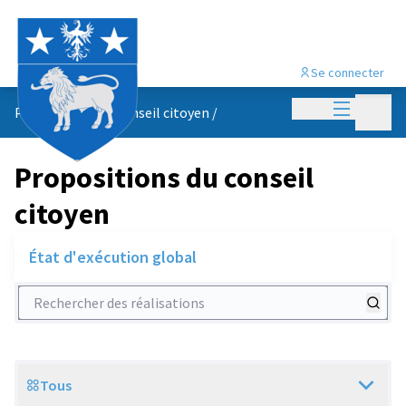
Se connecter
Menu princi
Menu p
Propositions du conseil citoyen
/
Propositions du conseil
citoyen
État d'exécution global
Rechercher des réalisations
Tous
Scope