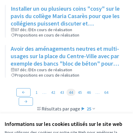
Installer un ou plusieurs coins "cosy" sur le
pavis du collège Maria Casarès pour que les
collégiens puissent discuter et
décompresser. Ces coins auraient des
07 déc.
En cours de réalisation
Propositions en cours de réalisation
assises originales munies de prises USB
pour recharger les téléphones par exemple
Avoir des aménagements neutres et multi-
usages sur la place du Centre-Ville avec par
exemple des bancs "bloc de béton" pour
s'assoir tout en sécurisant l'accès au lieu
07 déc.
En cours de réalisation
Propositions en cours de réalisation
1
…
42
43
44
45
46
…
64
Résultats par page :
25
Informations sur les cookies utilisés sur le site web
Nous utilisons des cookies sur notre site Web pour améliorer la