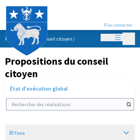
Se connecter
Menu princi
Menu p
Propositions du conseil citoyen
/
Propositions du conseil
citoyen
État d'exécution global
Rechercher des réalisations
Tous
Scope