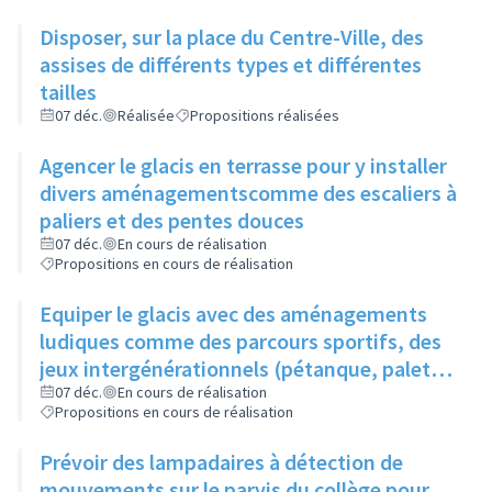
Disposer, sur la place du Centre-Ville, des
assises de différents types et différentes
tailles
07 déc.
Réalisée
Propositions réalisées
Agencer le glacis en terrasse pour y installer
divers aménagementscomme des escaliers à
paliers et des pentes douces
07 déc.
En cours de réalisation
Propositions en cours de réalisation
Equiper le glacis avec des aménagements
ludiques comme des parcours sportifs, des
jeux intergénérationnels (pétanque, palet..),
un toboggan pour descendre la pente...
07 déc.
En cours de réalisation
Propositions en cours de réalisation
Prévoir des lampadaires à détection de
mouvements sur le parvis du collège pour