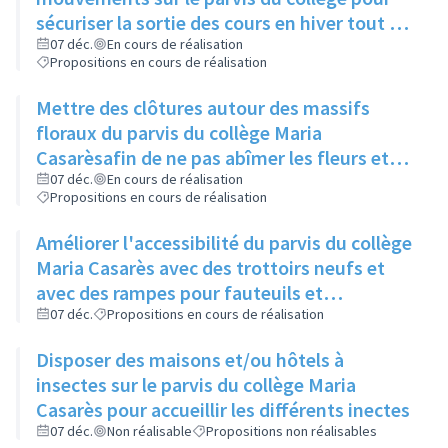
sécuriser la sortie des cours en hiver tout en
préservant les insectes
07 déc.
En cours de réalisation
Propositions en cours de réalisation
Mettre des clôtures autour des massifs
floraux du parvis du collège Maria
Casarèsafin de ne pas abîmer les fleurs et
installer des panneaux explicatifs
07 déc.
En cours de réalisation
Propositions en cours de réalisation
Améliorer l'accessibilité du parvis du collège
Maria Casarès avec des trottoirs neufs et
avec des rampes pour fauteuils et
poussettes
07 déc.
Propositions en cours de réalisation
Disposer des maisons et/ou hôtels à
insectes sur le parvis du collège Maria
Casarès pour accueillir les différents inectes
07 déc.
Non réalisable
Propositions non réalisables