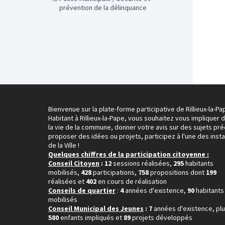
prévention de la délinquance
Bienvenue sur la plate-forme participative de Rillieux-la-Pa
Habitant à Rillieux-la-Pape, vous souhaitez vous impliquer 
la vie de la commune, donner votre avis sur des sujets pré
proposer des idées ou projets, participez à l'une des inst
de la Ville !
Quelques chiffres de la participation citoyenne :
Conseil Citoyen
: 12
sessions réalisées,
295
habitants
mobilisés,
428
participations,
758
propositions dont
199
réalisées et
402
en cours de réalisation
Conseils de quartier
:
4
années d'existence,
90
habitants
mobilisés
Conseil Municipal des Jeunes
: 7
années d'existence, pl
580
enfants impliqués et
89
projets développés