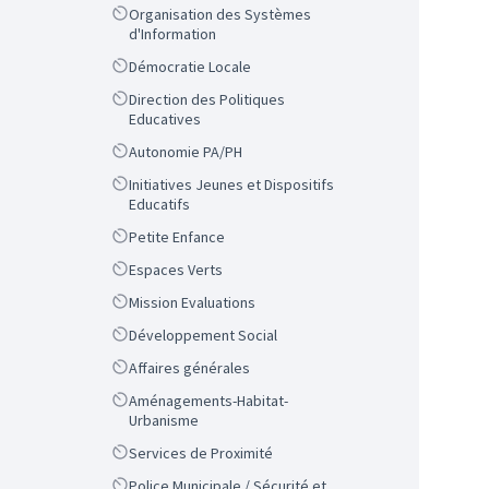
Scope
Organisation des Systèmes
d'Information
Scope
Démocratie Locale
Scope
Direction des Politiques
Educatives
Scope
Autonomie PA/PH
Scope
Initiatives Jeunes et Dispositifs
Educatifs
Scope
Petite Enfance
Scope
Espaces Verts
Scope
Mission Evaluations
Scope
Développement Social
Scope
Affaires générales
Scope
Aménagements-Habitat-
Urbanisme
Scope
Services de Proximité
Scope
Police Municipale / Sécurité et