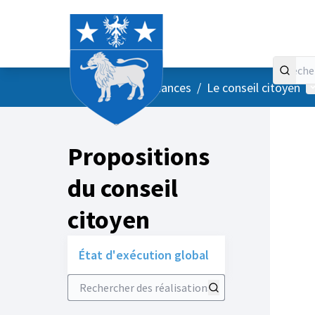
Accueil
Menu principal
M
/
Vos instances
/
Le conseil citoyen
Propositions
du conseil
citoyen
État d'exécution global
Rechercher des réalisations