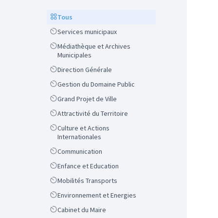
Scope
Tous
Scope
Services municipaux
Scope
Médiathèque et Archives
Municipales
Scope
Direction Générale
Scope
Gestion du Domaine Public
Scope
Grand Projet de Ville
Scope
Attractivité du Territoire
Scope
Culture et Actions
Internationales
Scope
Communication
Scope
Enfance et Education
Scope
Mobilités Transports
Scope
Environnement et Energies
Scope
Cabinet du Maire