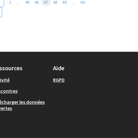
1
…
45
46
47
48
49
…
64
ssources
Aide
ivité
RGPD
ncontres
écharger les données
ertes