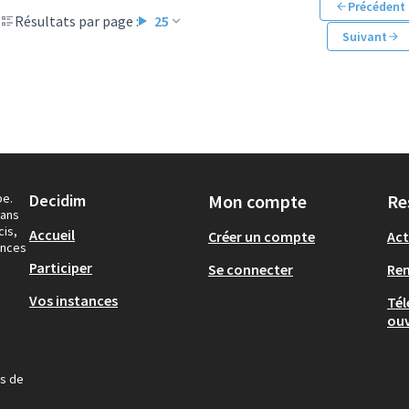
Précédent
Résultats par page :
25
Suivant
pe.
Decidim
Mon compte
Re
dans
cis,
Accueil
Créer un compte
Act
ances
Participer
Se connecter
Re
Vos instances
Tél
ouv
us de