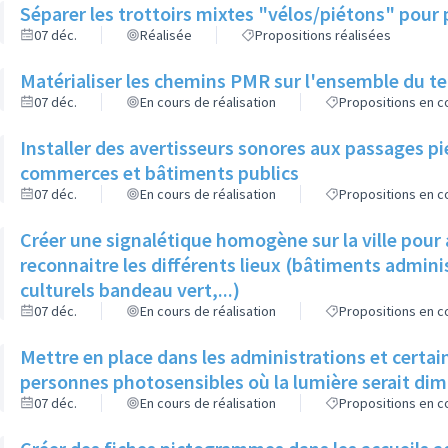
Séparer les trottoirs mixtes "vélos/piétons" pour 
07 déc.
Réalisée
Propositions réalisées
Matérialiser les chemins PMR sur l'ensemble du ter
07 déc.
En cours de réalisation
Propositions en co
Installer des avertisseurs sonores aux passages pi
commerces et bâtiments publics
07 déc.
En cours de réalisation
Propositions en co
Créer une signalétique homogène sur la ville pour a
reconnaitre les différents lieux (bâtiments admin
culturels bandeau vert,...)
07 déc.
En cours de réalisation
Propositions en co
Mettre en place dans les administrations et certa
personnes photosensibles où la lumière serait di
07 déc.
En cours de réalisation
Propositions en co