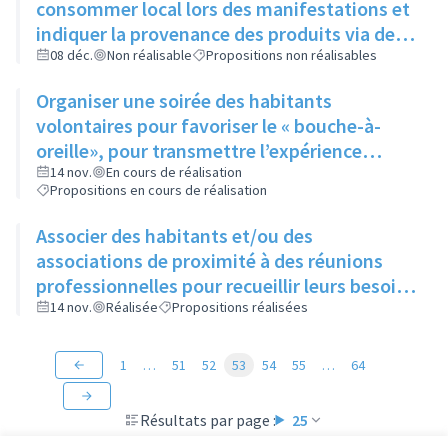
consommer local lors des manifestations et
indiquer la provenance des produits via des
cartes de visite laissées à disposition
08 déc.
Non réalisable
Propositions non réalisables
pendant l’évènement
Organiser une soirée des habitants
volontaires pour favoriser le « bouche-à-
oreille», pour transmettre l’expérience
acquise et pour mobiliser de nouvelles
14 nov.
En cours de réalisation
Propositions en cours de réalisation
recrues (médiateur)
Associer des habitants et/ou des
associations de proximité à des réunions
professionnelles pour recueillir leurs besoins
et idées pour imaginer de nouvelles actions
14 nov.
Réalisée
Propositions réalisées
1
…
51
52
53
54
55
…
64
Résultats par page :
25