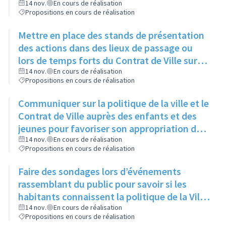
14 nov.
En cours de réalisation
Propositions en cours de réalisation
Mettre en place des stands de présentation
des actions dans des lieux de passage ou
lors de temps forts du Contrat de Ville sur
l’espace public
14 nov.
En cours de réalisation
Propositions en cours de réalisation
Communiquer sur la politique de la ville et le
Contrat de Ville auprès des enfants et des
jeunes pour favoriser son appropriation dès
le plus jeune âge
14 nov.
En cours de réalisation
Propositions en cours de réalisation
Faire des sondages lors d’événements
rassemblant du public pour savoir si les
habitants connaissent la politique de la Ville
/ le contrat de ville
14 nov.
En cours de réalisation
Propositions en cours de réalisation