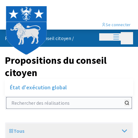
Se connecter
Menu princi
Menu p
Propositions du conseil citoyen
/
Propositions du conseil
citoyen
État d'exécution global
Rechercher des réalisations
Tous
Scope