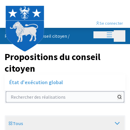
Se connecter
Menu princi
Menu p
Propositions du conseil citoyen
/
Propositions du conseil
citoyen
État d'exécution global
Rechercher des réalisations
Tous
Scope