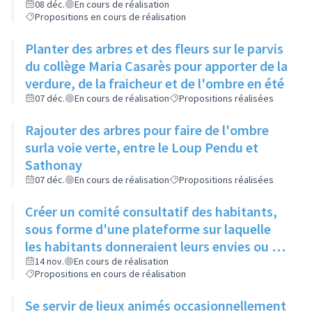
restos du cœur dans le cadre de leur
08 déc.
En cours de réalisation
Propositions en cours de réalisation
sanction
Planter des arbres et des fleurs sur le parvis
du collège Maria Casarès pour apporter de la
verdure, de la fraicheur et de l'ombre en été
07 déc.
En cours de réalisation
Propositions réalisées
Rajouter des arbres pour faire de l'ombre
surla voie verte, entre le Loup Pendu et
Sathonay
07 déc.
En cours de réalisation
Propositions réalisées
Créer un comité consultatif des habitants,
sous forme d'une plateforme sur laquelle
les habitants donneraient leurs envies ou se
manifesteraient sur leur volonté de
14 nov.
En cours de réalisation
Propositions en cours de réalisation
participer à tel ou tel évènement, et où les
acteurs culturels présenteraient ce qu'ils
Se servir de lieux animés occasionnellement