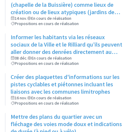
produisent
(chapelle de la Buissière) comme lieux de
création ou de lieux atypiques (jardins des
Semailles) comme lieux d'exposition pour
14 nov.
En cours de réalisation
Propositions en cours de réalisation
photos ou oeuvres
Informer les habitants via les réseaux
sociaux de la Ville et le Rilliard qu’ils peuvent
aller donner des denrées directement au
local des restos du cœur (au 1- 3 rue Jacques
08 déc.
En cours de réalisation
Propositions en cours de réalisation
Prévert), les lundis, mardis et mercredis
Créer des plaquettes d'informations sur les
pistes cyclables et piétonnes incluant les
liaisons avec les communes limitrophes
16 nov.
En cours de réalisation
Propositions en cours de réalisation
Mettre des plans du quartier avec un
fléchage des voies mode doux et indications
de durée (à pied ou à vélo)