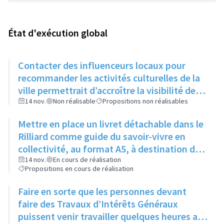
État d'exécution global
Contacter des influenceurs locaux pour
recommander les activités culturelles de la
ville permettrait d’accroître la visibilité des
évènements auprès des jeunes
14 nov.
Non réalisable
Propositions non réalisables
Mettre en place un livret détachable dans le
Rilliard comme guide du savoir-vivre en
collectivité, au format A5, à destination des
immeubles un mois puis des maisons le
14 nov.
En cours de réalisation
Propositions en cours de réalisation
mois suivant
Faire en sorte que les personnes devant
faire des Travaux d’Intérêts Généraux
puissent venir travailler quelques heures aux