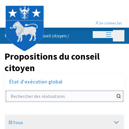
Se connecter
Menu princi
Menu p
Propositions du conseil citoyen
/
Propositions du conseil
citoyen
État d'exécution global
Rechercher des réalisations
Tous
Scope