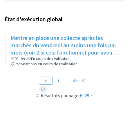
État d'exécution global
Mettre en place une collecte après les
marchés du vendredi au moins une fois par
mois (voir 2 si cela fonctionne) pour avoir
des produits frais pour l'Epice'Rill
08 déc.
En cours de réalisation
Propositions en cours de réalisation
1
…
62
63
64
Résultats par page :
25