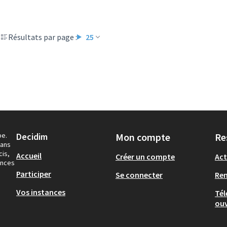
Résultats par page :
25
pe.
Decidim
Mon compte
Re
dans
cis,
Accueil
Créer un compte
Act
ances
Participer
Se connecter
Re
Vos instances
Tél
ouv