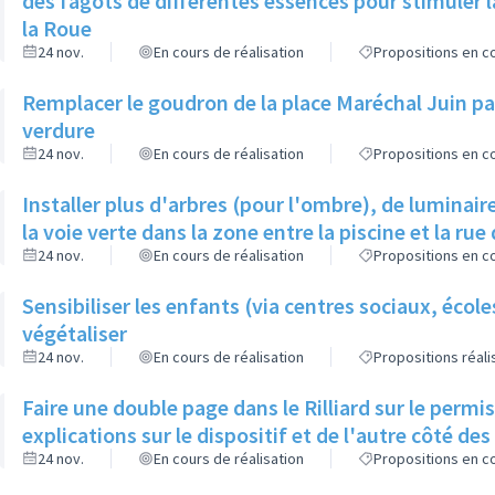
des fagots de différentes essences pour stimuler l
la Roue
24 nov.
En cours de réalisation
Propositions en co
Remplacer le goudron de la place Maréchal Juin par
verdure
24 nov.
En cours de réalisation
Propositions en co
Installer plus d'arbres (pour l'ombre), de luminaire
la voie verte dans la zone entre la piscine et la rue 
24 nov.
En cours de réalisation
Propositions en co
Sensibiliser les enfants (via centres sociaux, écol
végétaliser
24 nov.
En cours de réalisation
Propositions réal
Faire une double page dans le Rilliard sur le permi
explications sur le dispositif et de l'autre côté de
24 nov.
En cours de réalisation
Propositions en co