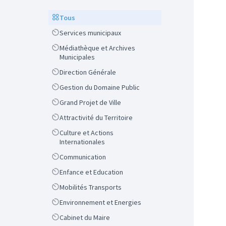
Scope
Tous
Scope
Services municipaux
Scope
Médiathèque et Archives
Municipales
Scope
Direction Générale
Scope
Gestion du Domaine Public
Scope
Grand Projet de Ville
Scope
Attractivité du Territoire
Scope
Culture et Actions
Internationales
Scope
Communication
Scope
Enfance et Education
Scope
Mobilités Transports
Scope
Environnement et Energies
Scope
Cabinet du Maire