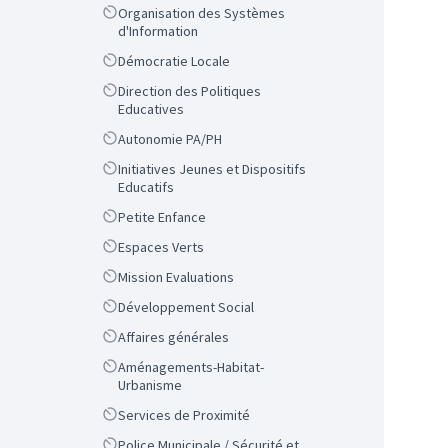
Scope
Organisation des Systèmes
d'Information
Scope
Démocratie Locale
Scope
Direction des Politiques
Educatives
Scope
Autonomie PA/PH
Scope
Initiatives Jeunes et Dispositifs
Educatifs
Scope
Petite Enfance
Scope
Espaces Verts
Scope
Mission Evaluations
Scope
Développement Social
Scope
Affaires générales
Scope
Aménagements-Habitat-
Urbanisme
Scope
Services de Proximité
Scope
Police Municipale / Sécurité et