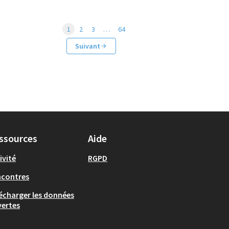
1
2
3
…
64
Suivant
ssources
Aide
ivité
RGPD
ncontres
écharger les données
ertes