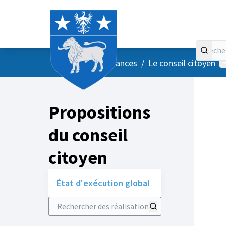
Accueil
Menu principal
M
/
Vos instances
/
Le conseil citoyen
Propositions
du conseil
citoyen
État d'exécution global
Rechercher des réalisations