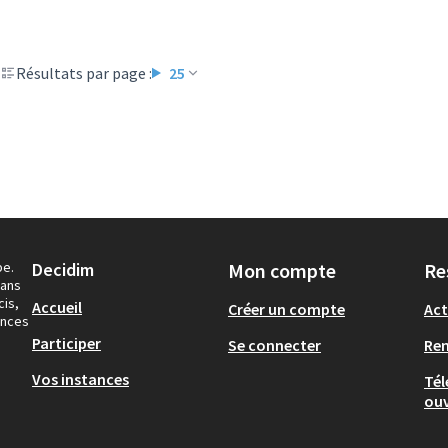
Résultats par page :
25
pe.
Decidim
Mon compte
Re
dans
cis,
Accueil
Créer un compte
Act
ances
Participer
Se connecter
Re
Vos instances
Tél
ouv