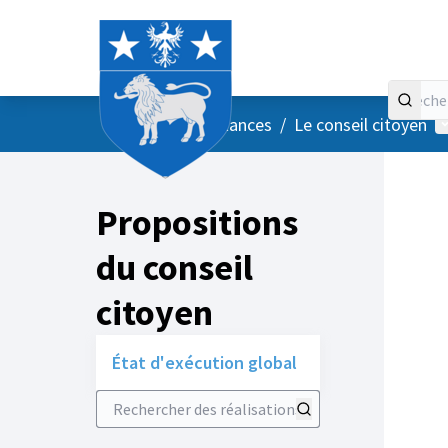
Accueil
Menu principal
M
/
Vos instances
/
Le conseil citoyen
Propositions
du conseil
citoyen
État d'exécution global
Rechercher des réalisations