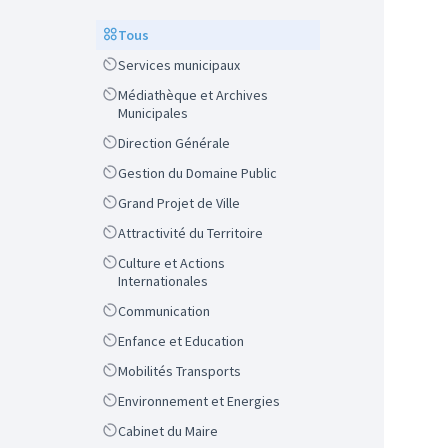
Scope
Tous
Scope
Services municipaux
Scope
Médiathèque et Archives
Municipales
Scope
Direction Générale
Scope
Gestion du Domaine Public
Scope
Grand Projet de Ville
Scope
Attractivité du Territoire
Scope
Culture et Actions
Internationales
Scope
Communication
Scope
Enfance et Education
Scope
Mobilités Transports
Scope
Environnement et Energies
Scope
Cabinet du Maire