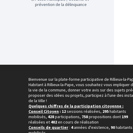
prévention de la délinquance
Bienvenue sur la plate-forme participative de Rillieux-la-Pa
Habitant à Rillieux-la-Pape, vous souhaitez vous impliquer 
la vie de la commune, donner votre avis sur des sujets pré
proposer des idées ou projets, participez à l'une des inst
de la Ville !
Quelques chiffres de la participation citoyenne :
Conseil Citoyen
: 12
sessions réalisées,
295
habitants
mobilisés,
428
participations,
758
propositions dont
199
réalisées et
402
en cours de réalisation
Conseils de quartier
:
4
années d'existence,
90
habitants
mobilisés