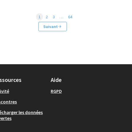
1
2
3
…
64
Suivant
ssources
Aide
ivité
RGPD
ncontres
écharger les données
ertes