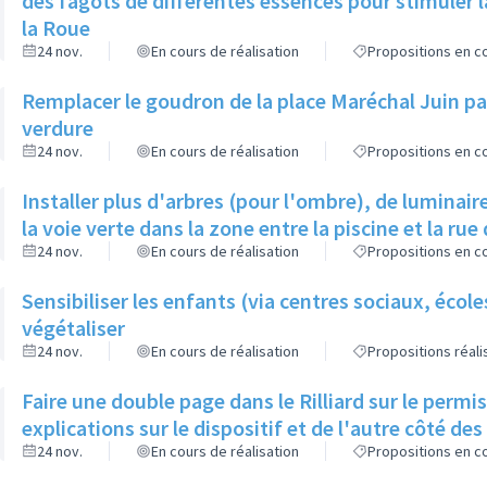
des fagots de différentes essences pour stimuler l
la Roue
24 nov.
En cours de réalisation
Propositions en co
Remplacer le goudron de la place Maréchal Juin par
verdure
24 nov.
En cours de réalisation
Propositions en co
Installer plus d'arbres (pour l'ombre), de luminaire
la voie verte dans la zone entre la piscine et la rue 
24 nov.
En cours de réalisation
Propositions en co
Sensibiliser les enfants (via centres sociaux, écol
végétaliser
24 nov.
En cours de réalisation
Propositions réal
Faire une double page dans le Rilliard sur le permi
explications sur le dispositif et de l'autre côté de
24 nov.
En cours de réalisation
Propositions en co