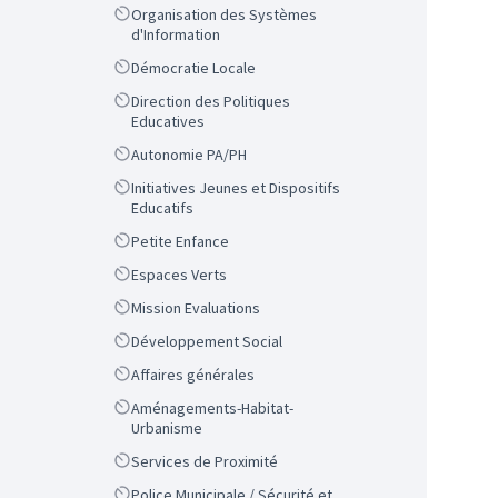
Scope
Organisation des Systèmes
d'Information
Scope
Démocratie Locale
Scope
Direction des Politiques
Educatives
Scope
Autonomie PA/PH
Scope
Initiatives Jeunes et Dispositifs
Educatifs
Scope
Petite Enfance
Scope
Espaces Verts
Scope
Mission Evaluations
Scope
Développement Social
Scope
Affaires générales
Scope
Aménagements-Habitat-
Urbanisme
Scope
Services de Proximité
Scope
Police Municipale / Sécurité et