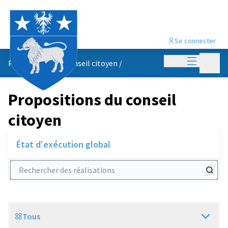
Se connecter
Menu princi
Menu p
Propositions du conseil citoyen
/
Propositions du conseil
citoyen
État d'exécution global
Rechercher des réalisations
Tous
Scope