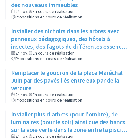
des nouveaux immeubles
24 nov.
En cours de réalisation
Propositions en cours de réalisation
Installer des nichoirs dans les arbres avec
panneaux pédagogiques, des hôtels à
insectes, des fagots de différentes essences
pour stimuler la biodiversité sur la place du
24 nov.
En cours de réalisation
Propositions en cours de réalisation
Château à la Roue
Remplacer le goudron de la place Maréchal
Juin par des pavés liés entre eux par de la
verdure
24 nov.
En cours de réalisation
Propositions en cours de réalisation
Installer plus d'arbres (pour l'ombre), de
luminaires (pour le soir) ainsi que des bancs
sur la voie verte dans la zone entre la piscine
et la rue de l'Industrie
24 nov.
En cours de réalisation