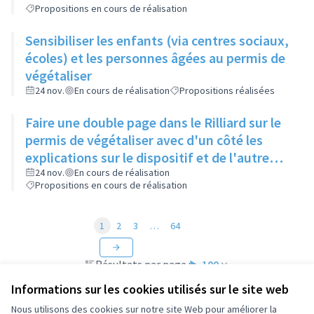
Propositions en cours de réalisation
Sensibiliser les enfants (via centres sociaux,
écoles) et les personnes âgées au permis de
végétaliser
24 nov.
En cours de réalisation
Propositions réalisées
Faire une double page dans le Rilliard sur le
permis de végétaliser avec d'un côté les
explications sur le dispositif et de l'autre
côté des exemples concrets de lieux à
24 nov.
En cours de réalisation
Propositions en cours de réalisation
investir
1
2
3
…
64
Résultats par page :
100
Informations sur les cookies utilisés sur le site web
Nous utilisons des cookies sur notre site Web pour améliorer la