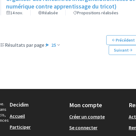
numérique contre apprentissage du tricot)
14 nov.
Réalisée
Propositions réalisées
Précédent
Résultats par page :
25
Suivant
pe.
Decidim
Mon compte
Re
dans
cis,
Accueil
Créer un compte
Act
ances
Participer
Se connecter
Re