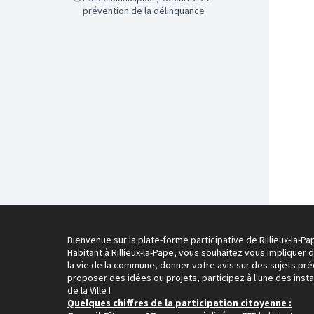
prévention de la délinquance
Bienvenue sur la plate-forme participative de Rillieux-la-Pa
Habitant à Rillieux-la-Pape, vous souhaitez vous impliquer 
la vie de la commune, donner votre avis sur des sujets pré
proposer des idées ou projets, participez à l'une des inst
de la Ville !
Quelques chiffres de la participation citoyenne :