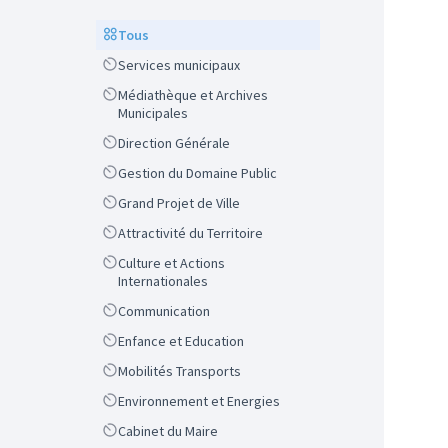
Scope
Tous
Scope
Services municipaux
Scope
Médiathèque et Archives
Municipales
Scope
Direction Générale
Scope
Gestion du Domaine Public
Scope
Grand Projet de Ville
Scope
Attractivité du Territoire
Scope
Culture et Actions
Internationales
Scope
Communication
Scope
Enfance et Education
Scope
Mobilités Transports
Scope
Environnement et Energies
Scope
Cabinet du Maire