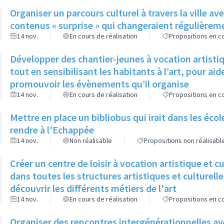
Organiser un parcours culturel à travers la ville 
contenus « surprise » qui changeraient régulièreme
14 nov.
En cours de réalisation
Propositions en co
Développer des chantier-jeunes à vocation artistiqu
tout en sensibilisant les habitants à l’art, pour aide
promouvoir les évènements qu’il organise
14 nov.
En cours de réalisation
Propositions en co
Mettre en place un bibliobus qui irait dans les éco
rendre à l'Echappée
14 nov.
Non réalisable
Propositions non réalisabl
Créer un centre de loisir à vocation artistique et cu
dans toutes les structures artistiques et culturelles
découvrir les différents métiers de l'art
14 nov.
En cours de réalisation
Propositions en co
Organiser des rencontres intergénérationnelles ave