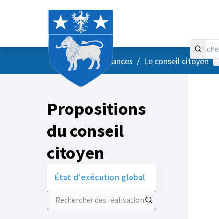
Accueil
Menu principal
M
/
Vos instances
/
Le conseil citoyen
Propositions
du conseil
citoyen
État d'exécution global
Rechercher des réalisations