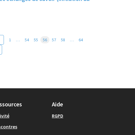
1
…
54
55
56
57
58
…
64
ssources
Aide
ivité
RGPD
ncontres