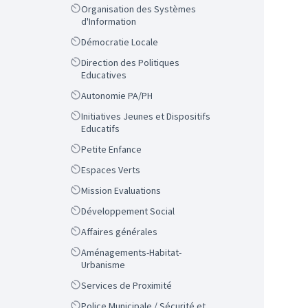
Scope
Organisation des Systèmes
d'Information
Scope
Démocratie Locale
Scope
Direction des Politiques
Educatives
Scope
Autonomie PA/PH
Scope
Initiatives Jeunes et Dispositifs
Educatifs
Scope
Petite Enfance
Scope
Espaces Verts
Scope
Mission Evaluations
Scope
Développement Social
Scope
Affaires générales
Scope
Aménagements-Habitat-
Urbanisme
Scope
Services de Proximité
Scope
Police Municipale / Sécurité et