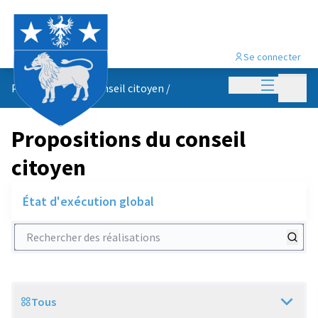
Se connecter
Menu princi
Menu p
Propositions du conseil citoyen
/
Propositions du conseil
citoyen
État d'exécution global
Rechercher des réalisations
Tous
Scope