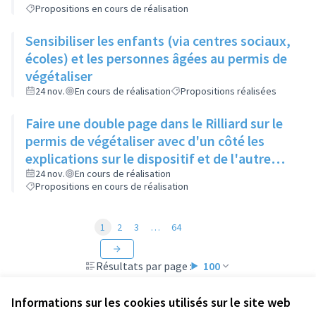
Propositions en cours de réalisation
Sensibiliser les enfants (via centres sociaux,
écoles) et les personnes âgées au permis de
végétaliser
24 nov.
En cours de réalisation
Propositions réalisées
Faire une double page dans le Rilliard sur le
permis de végétaliser avec d'un côté les
explications sur le dispositif et de l'autre
côté des exemples concrets de lieux à
24 nov.
En cours de réalisation
Propositions en cours de réalisation
investir
1
2
3
…
64
Résultats par page :
100
Informations sur les cookies utilisés sur le site web