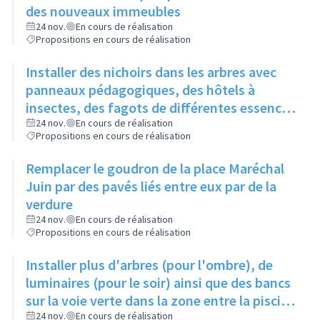
des nouveaux immeubles
24 nov.
En cours de réalisation
Propositions en cours de réalisation
Installer des nichoirs dans les arbres avec
panneaux pédagogiques, des hôtels à
insectes, des fagots de différentes essences
pour stimuler la biodiversité sur la place du
24 nov.
En cours de réalisation
Propositions en cours de réalisation
Château à la Roue
Remplacer le goudron de la place Maréchal
Juin par des pavés liés entre eux par de la
verdure
24 nov.
En cours de réalisation
Propositions en cours de réalisation
Installer plus d'arbres (pour l'ombre), de
luminaires (pour le soir) ainsi que des bancs
sur la voie verte dans la zone entre la piscine
et la rue de l'Industrie
24 nov.
En cours de réalisation