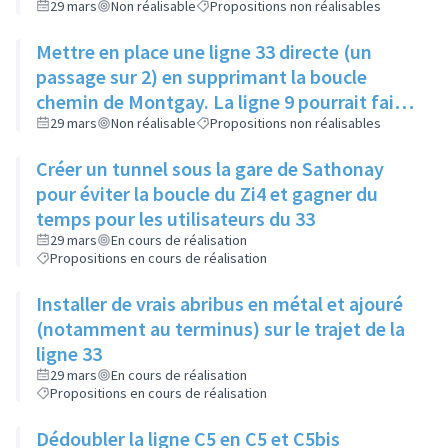
29 mars
Non réalisable
Propositions non réalisables
Mettre en place une ligne 33 directe (un
passage sur 2) en supprimant la boucle
chemin de Montgay. La ligne 9 pourrait faire
cette boucle une fois sur 2 en
29 mars
Non réalisable
Propositions non réalisables
synchronisation
Créer un tunnel sous la gare de Sathonay
pour éviter la boucle du Zi4 et gagner du
temps pour les utilisateurs du 33
29 mars
En cours de réalisation
Propositions en cours de réalisation
Installer de vrais abribus en métal et ajouré
(notamment au terminus) sur le trajet de la
ligne 33
29 mars
En cours de réalisation
Propositions en cours de réalisation
Dédoubler la ligne C5 en C5 et C5bis