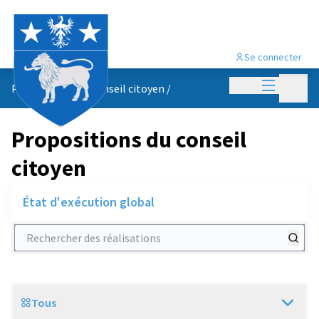
Se connecter
Menu princi
Menu p
Propositions du conseil citoyen
/
Propositions du conseil
citoyen
État d'exécution global
Rechercher des réalisations
Tous
Scope