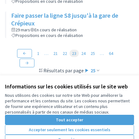
Propositions en cours de réalisation
Faire passer la ligne S8 jusqu'à la gare de
Crépieux
29 mars
En cours de réalisation
Propositions en cours de réalisation
1
…
21
22
23
24
25
…
64
Résultats par page :
25
Informations sur les cookies utilisés sur le site web
Nous utilisons des cookies sur notre site Web pour améliorer la
performance et les contenus du site. Les cookies nous permettent
Conditions d'utilisation
de fournir une expérience utilisateur et un contenu plus
Paramètres des cookies
personnalisés à partir de nos canaux de médias sociaux.
Tout accepter
Accepter seulement les cookies essentiels
Licence Cre
(Lien extern
(Lien externe)
Site réalisé par
Open Source Politics
grâce au
logiciel libre