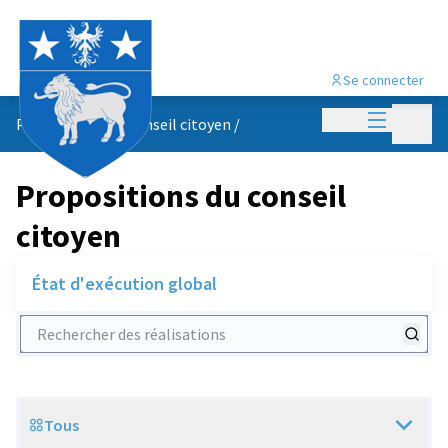
Se connecter
Menu princi
Menu p
Propositions du conseil citoyen
/
Propositions du conseil
citoyen
État d'exécution global
Rechercher des réalisations
Tous
Scope