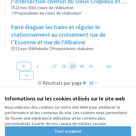
l'intersection chemin du vieux Crépieux et
route de Strasbourg
22 nov.
En cours de réalisation
Propositions en cours de réalisation
Faire élaguer les haies et réguler le
stationnement au croisement rue de
l'Essonne et rue de l'Albanne
22 nov.
Réalisée
Propositions réalisées
1
…
27
28
29
30
31
…
64
Résultats par page :
25
Informations sur les cookies utilisés sur le site web
Nous utilisons des cookies sur notre site Web pour améliorer la
performance et les contenus du site. Les cookies nous permettent
Conditions d'utilisation
de fournir une expérience utilisateur et un contenu plus
Paramètres des cookies
personnalisés à partir de nos canaux de médias sociaux.
Tout accepter