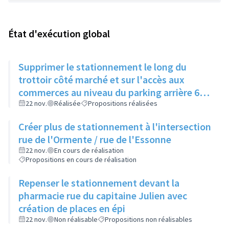
État d'exécution global
Supprimer le stationnement le long du
trottoir côté marché et sur l'accès aux
commerces au niveau du parking arrière 62
av de l'Europe. Faire un marquage trottoir et
22 nov.
Réalisée
Propositions réalisées
organiser une campagne de verbalisation.
Créer plus de stationnement à l'intersection
rue de l'Ormente / rue de l'Essonne
22 nov.
En cours de réalisation
Propositions en cours de réalisation
Repenser le stationnement devant la
pharmacie rue du capitaine Julien avec
création de places en épi
22 nov.
Non réalisable
Propositions non réalisables