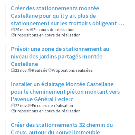
Créer des stationnements montée
Castellane pour qu'il y ait plus de
stationnement sur les trottoirs obligeant les
piétons à passer sur la route
29 mars
En cours de réalisation
Propositions en cours de réalisation
Prévoir une zone de stationnement au
niveau des jardins partagés montée
Castellane
22 nov.
Réalisée
Propositions réalisées
Installer un éclairage Montée Castellane
pour le cheminement piéton montant vers
l'avenue Général Leclerc
22 nov.
En cours de réalisation
Propositions en cours de réalisation
Créer des stationnements 32 chemin du
Creux, autour du nouvel immeuble