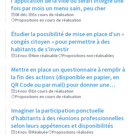
l'application de la Ville où serait intégré une
fois par mois un menu sain, peu cher
08 déc.
En cours de réalisation
Propositions en cours de réalisation
Étudier la possibilité de mise en place d’un «
congés citoyen » pour permettre à des
habitants de s’investir
14 nov.
Non réalisable
Propositions non réalisables
Mettre en place un questionnaire à remplir à
la fin des actions (disponible en papier, en
QR Code ou par mail) pour donner une
appréciation de l'action et son évaluation
14 nov.
En cours de réalisation
Propositions en cours de réalisation
Imaginer la participation ponctuelle
d’habitants à des réunions professionnelles
selon leurs appétences et disponibilités
14 nov.
Réalisée
Propositions réalisées