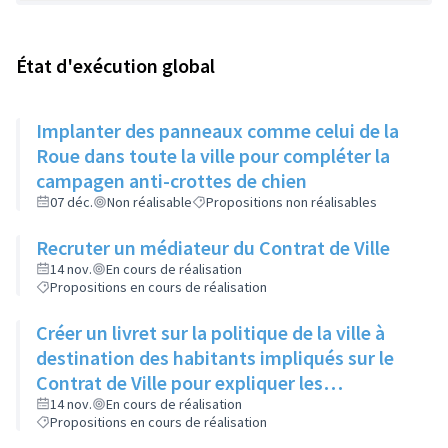
État d'exécution global
Implanter des panneaux comme celui de la
Roue dans toute la ville pour compléter la
campagen anti-crottes de chien
07 déc.
Non réalisable
Propositions non réalisables
Recruter un médiateur du Contrat de Ville
14 nov.
En cours de réalisation
Propositions en cours de réalisation
Créer un livret sur la politique de la ville à
destination des habitants impliqués sur le
Contrat de Ville pour expliquer les
dispositifs, les termes techniques, les
14 nov.
En cours de réalisation
Propositions en cours de réalisation
abréviations et les projets