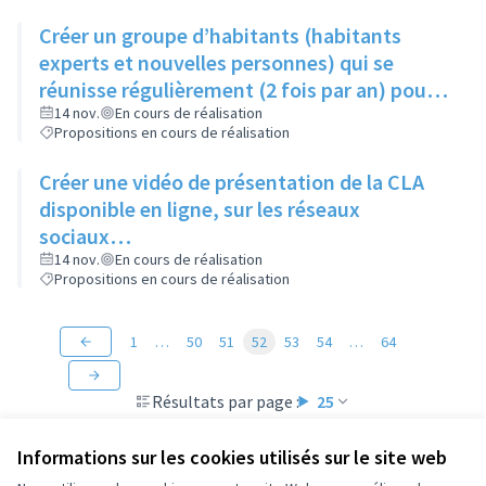
Créer un groupe d’habitants (habitants
experts et nouvelles personnes) qui se
réunisse régulièrement (2 fois par an) pour
suivre les actions du Contrat de Ville
14 nov.
En cours de réalisation
Propositions en cours de réalisation
Créer une vidéo de présentation de la CLA
disponible en ligne, sur les réseaux
sociaux…
14 nov.
En cours de réalisation
Propositions en cours de réalisation
1
…
50
51
52
53
54
…
64
Résultats par page :
25
Informations sur les cookies utilisés sur le site web