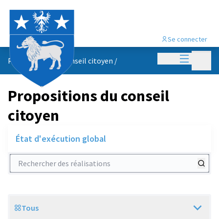
Se connecter
Menu princi
Menu p
Propositions du conseil citoyen
/
Propositions du conseil
citoyen
État d'exécution global
Rechercher des réalisations
Tous
Scope