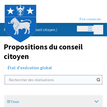
Se connecter
Menu princi
Menu p
Propositions du conseil citoyen
/
Propositions du conseil
citoyen
État d'exécution global
Rechercher des réalisations
Tous
Scope