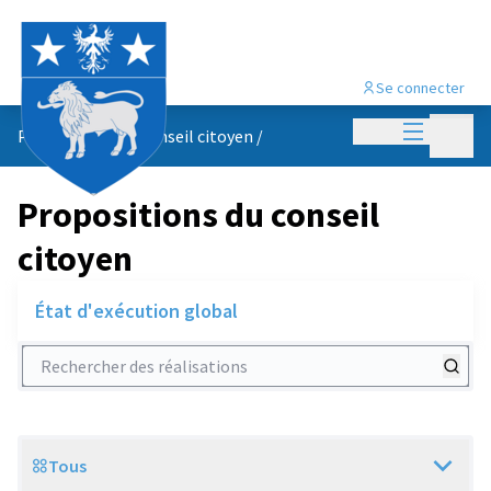
Se connecter
Menu princi
Menu p
Propositions du conseil citoyen
/
Propositions du conseil
citoyen
État d'exécution global
Rechercher des réalisations
Tous
Scope