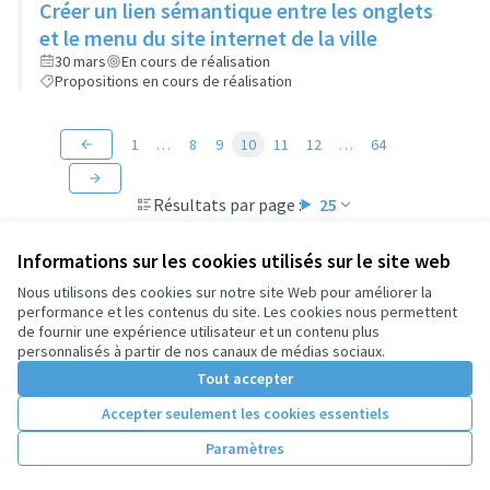
Créer un lien sémantique entre les onglets
et le menu du site internet de la ville
30 mars
En cours de réalisation
Propositions en cours de réalisation
1
…
8
9
10
11
12
…
64
Résultats par page :
25
Informations sur les cookies utilisés sur le site web
Nous utilisons des cookies sur notre site Web pour améliorer la
performance et les contenus du site. Les cookies nous permettent
Conditions d'utilisation
de fournir une expérience utilisateur et un contenu plus
Paramètres des cookies
personnalisés à partir de nos canaux de médias sociaux.
Tout accepter
Accepter seulement les cookies essentiels
Licence Cre
(Lien extern
(Lien externe)
Site réalisé par
Open Source Politics
grâce au
logiciel libre
Paramètres
(Lien externe)
Decidim
.
(Lien externe)