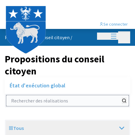
Se connecter
Menu princi
Menu p
Propositions du conseil citoyen
/
Propositions du conseil
citoyen
État d'exécution global
Rechercher des réalisations
Tous
Scope