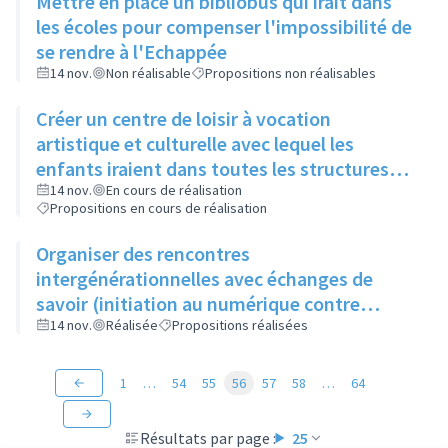
Mettre en place un bibliobus qui irait dans
les écoles pour compenser l'impossibilité de
se rendre à l'Echappée
14 nov.
Non réalisable
Propositions non réalisables
Créer un centre de loisir à vocation
artistique et culturelle avec lequel les
enfants iraient dans toutes les structures
artistiques et culturelles de la ville pour faire
14 nov.
En cours de réalisation
Propositions en cours de réalisation
des ateliers et découvrir les différents
métiers de l'art
Organiser des rencontres
intergénérationnelles avec échanges de
savoir (initiation au numérique contre
apprentissage du tricot)
14 nov.
Réalisée
Propositions réalisées
1
…
54
55
56
57
58
…
64
Résultats par page :
25