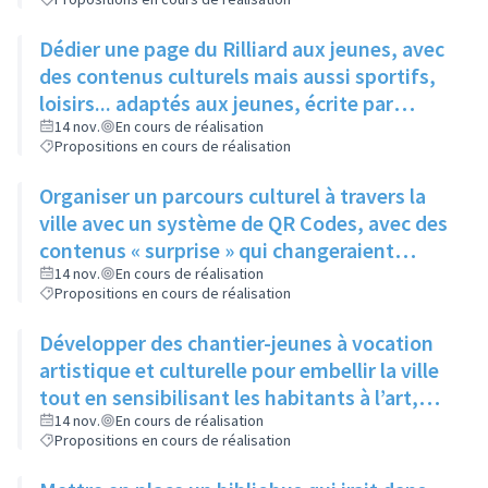
Dédier une page du Rilliard aux jeunes, avec
des contenus culturels mais aussi sportifs,
loisirs... adaptés aux jeunes, écrite par
quelques adolescents fréquentant l'espace
14 nov.
En cours de réalisation
Propositions en cours de réalisation
jeune
Organiser un parcours culturel à travers la
ville avec un système de QR Codes, avec des
contenus « surprise » qui changeraient
régulièrement pour éviter la lassitude
14 nov.
En cours de réalisation
Propositions en cours de réalisation
Développer des chantier-jeunes à vocation
artistique et culturelle pour embellir la ville
tout en sensibilisant les habitants à l’art,
pour aider le service culture à participer et à
14 nov.
En cours de réalisation
Propositions en cours de réalisation
promouvoir les évènements qu’il organise