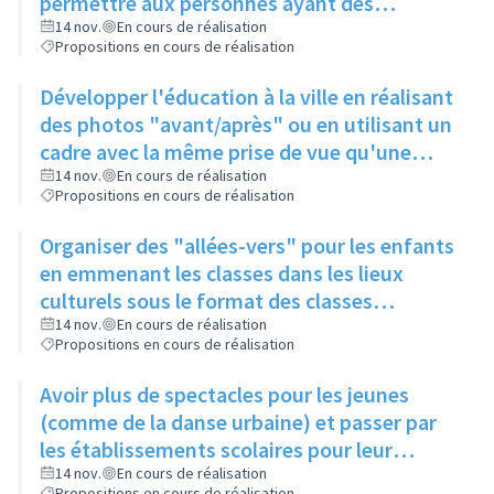
permettre aux personnes ayant des
problèmes de mobilité d'avoir accès à la
14 nov.
En cours de réalisation
Propositions en cours de réalisation
culture
Développer l'éducation à la ville en réalisant
des photos "avant/après" ou en utilisant un
cadre avec la même prise de vue qu'une
photo posée à proximité
14 nov.
En cours de réalisation
Propositions en cours de réalisation
Organiser des "allées-vers" pour les enfants
en emmenant les classes dans les lieux
culturels sous le format des classes
découvertes
14 nov.
En cours de réalisation
Propositions en cours de réalisation
Avoir plus de spectacles pour les jeunes
(comme de la danse urbaine) et passer par
les établissements scolaires pour leur
donner envie de s'y rendre
14 nov.
En cours de réalisation
Propositions en cours de réalisation