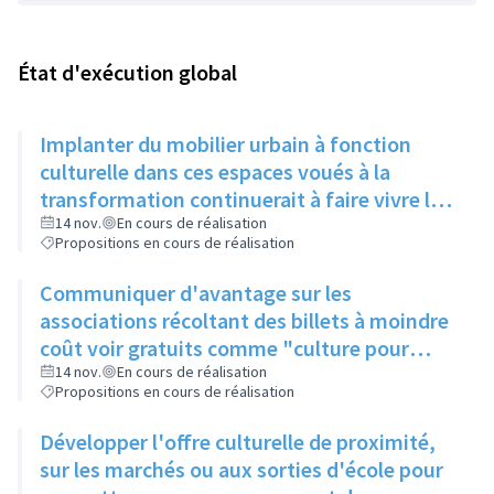
État d'exécution global
Implanter du mobilier urbain à fonction
culturelle dans ces espaces voués à la
transformation continuerait à faire vivre le
secteur
14 nov.
En cours de réalisation
Propositions en cours de réalisation
Communiquer d'avantage sur les
associations récoltant des billets à moindre
coût voir gratuits comme "culture pour
tous" et faire connaitre le PASS Culture
14 nov.
En cours de réalisation
Propositions en cours de réalisation
Développer l'offre culturelle de proximité,
sur les marchés ou aux sorties d'école pour