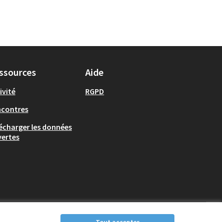
ssources
Aide
ivité
RGPD
ncontres
écharger les données
ertes