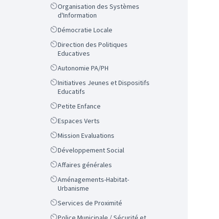
Scope
Organisation des Systèmes
d'Information
Scope
Démocratie Locale
Scope
Direction des Politiques
Educatives
Scope
Autonomie PA/PH
Scope
Initiatives Jeunes et Dispositifs
Educatifs
Scope
Petite Enfance
Scope
Espaces Verts
Scope
Mission Evaluations
Scope
Développement Social
Scope
Affaires générales
Scope
Aménagements-Habitat-
Urbanisme
Scope
Services de Proximité
Scope
Police Municipale / Sécurité et