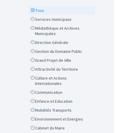
Scope
Tous
Scope
Services municipaux
Scope
Médiathèque et Archives
Municipales
Scope
Direction Générale
Scope
Gestion du Domaine Public
Scope
Grand Projet de Ville
Scope
Attractivité du Territoire
Scope
Culture et Actions
Internationales
Scope
Communication
Scope
Enfance et Education
Scope
Mobilités Transports
Scope
Environnement et Energies
Scope
Cabinet du Maire