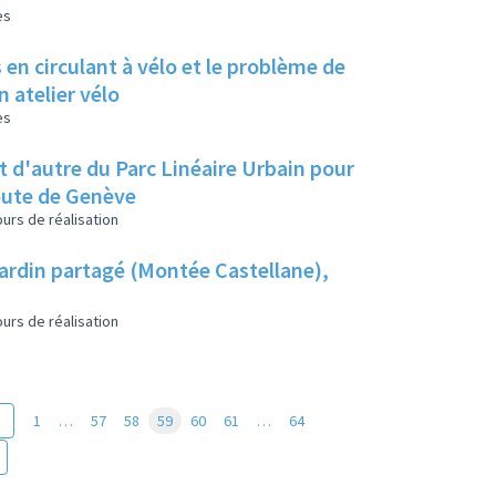
es
en circulant à vélo et le problème de
 atelier vélo
es
et d'autre du Parc Linéaire Urbain pour
route de Genève
urs de réalisation
jardin partagé (Montée Castellane),
urs de réalisation
1
…
57
58
59
60
61
…
64