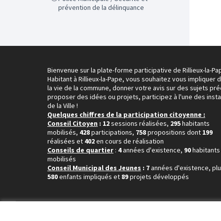
prévention de la délinquance
Bienvenue sur la plate-forme participative de Rillieux-la-Pa
Habitant à Rillieux-la-Pape, vous souhaitez vous impliquer 
la vie de la commune, donner votre avis sur des sujets pré
proposer des idées ou projets, participez à l'une des inst
de la Ville !
Quelques chiffres de la participation citoyenne :
Conseil Citoyen
: 12
sessions réalisées,
295
habitants
mobilisés,
428
participations,
758
propositions dont
199
réalisées et
402
en cours de réalisation
Conseils de quartier
:
4
années d'existence,
90
habitants
mobilisés
Conseil Municipal des Jeunes
: 7
années d'existence, pl
580
enfants impliqués et
89
projets développés
Conditions d'utilisation
Paramètres des cookies