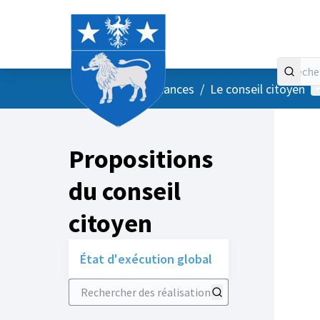
Accueil
Menu principal
M
/
Vos instances
/
Le conseil citoyen
Propositions
du conseil
citoyen
État d'exécution global
Rechercher des réalisations