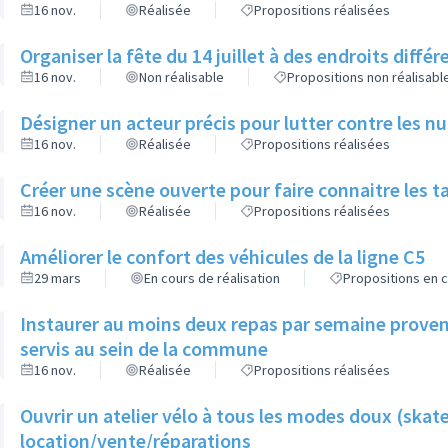
16 nov.
Réalisée
Propositions réalisées
Organiser la fête du 14 juillet à des endroits diffé
16 nov.
Non réalisable
Propositions non réalisabl
Désigner un acteur précis pour lutter contre les n
16 nov.
Réalisée
Propositions réalisées
Créer une scène ouverte pour faire connaitre les t
16 nov.
Réalisée
Propositions réalisées
Améliorer le confort des véhicules de la ligne C5
29 mars
En cours de réalisation
Propositions en c
Instaurer au moins deux repas par semaine provena
servis au sein de la commune
16 nov.
Réalisée
Propositions réalisées
Ouvrir un atelier vélo à tous les modes doux (skate
location/vente/réparations