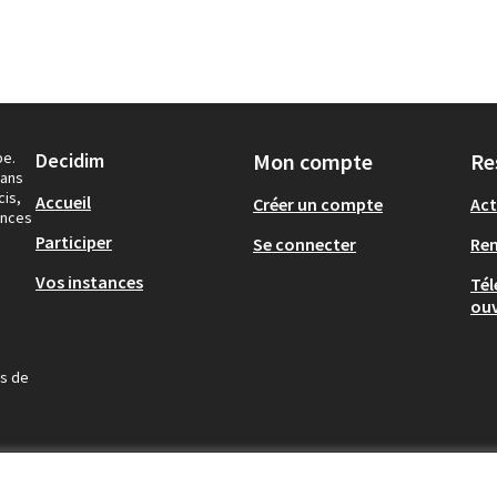
pe.
Decidim
Mon compte
Re
dans
cis,
Accueil
Créer un compte
Act
ances
Participer
Se connecter
Re
Vos instances
Tél
ouv
us de