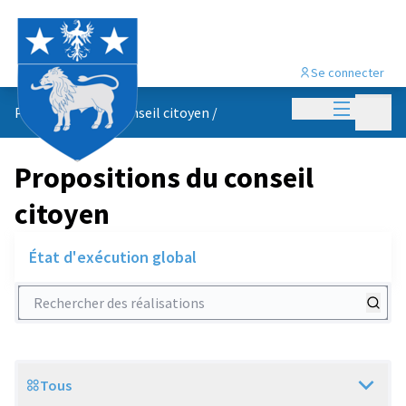
Se connecter
Menu princi
Menu p
Propositions du conseil citoyen
/
Propositions du conseil
citoyen
État d'exécution global
Rechercher des réalisations
Tous
Scope