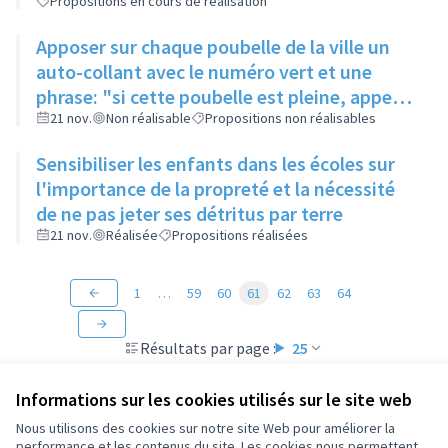
Propositions en cours de réalisation
dans la rue
Apposer sur chaque poubelle de la ville un
auto-collant avec le numéro vert et une
phrase: "si cette poubelle est pleine, appeler
le...." permettant à chaque habitant de
21 nov.
Non réalisable
Propositions non réalisables
signaler une poubelle pleine
Sensibiliser les enfants dans les écoles sur
l'importance de la propreté et la nécessité
de ne pas jeter ses détritus par terre
21 nov.
Réalisée
Propositions réalisées
1
…
59
60
61
62
63
64
Résultats par page :
25
Informations sur les cookies utilisés sur le site web
Nous utilisons des cookies sur notre site Web pour améliorer la
performance et les contenus du site. Les cookies nous permettent