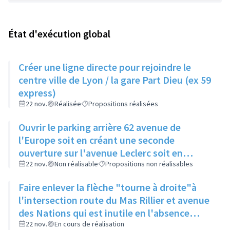
État d'exécution global
Créer une ligne directe pour rejoindre le
centre ville de Lyon / la gare Part Dieu (ex 59
express)
22 nov.
Réalisée
Propositions réalisées
Ouvrir le parking arrière 62 avenue de
l'Europe soit en créant une seconde
ouverture sur l'avenue Leclerc soit en
supprimant les 2 places du bout
22 nov.
Non réalisable
Propositions non réalisables
Faire enlever la flèche "tourne à droite"à
l'intersection route du Mas Rillier et avenue
des Nations qui est inutile en l'absence
d'une seconde voie
22 nov.
En cours de réalisation