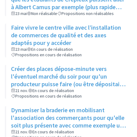
à Albert Camus par exemple (plus rapide
d'aller sur Lyon)
23 mai
Non réalisable
Propositions non réalisables
Faire vivre le centre ville avec l’installation
de commerces de qualité et des axes
adaptés pour y accéder
23 mai
En cours de réalisation
Propositions en cours de réalisation
Créer des places dépose-minute vers
l'éventuel marché du soir pour qu'un
producteur puisse faire (ou être dépositaire)
de paniers fraîcheurs
21 nov.
En cours de réalisation
Propositions en cours de réalisation
Dynamiser la braderie en mobilisant
l'association des commerçants pour qu'elle
soit plus présente avec comme exemple un
coiffeur qui ferait des coupes de cheveux
21 nov.
En cours de réalisation