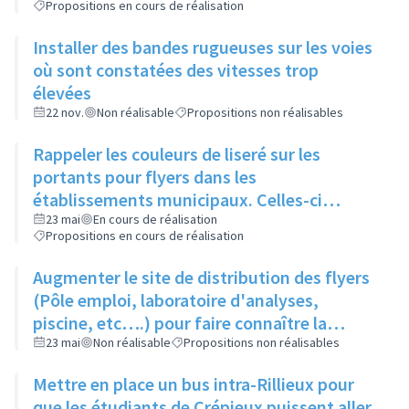
Propositions en cours de réalisation
Installer des bandes rugueuses sur les voies
où sont constatées des vitesses trop
élevées
22 nov.
Non réalisable
Propositions non réalisables
Rappeler les couleurs de liseré sur les
portants pour flyers dans les
établissements municipaux. Celles-ci
seraient également rappelées sur le site de
23 mai
En cours de réalisation
Propositions en cours de réalisation
la saison culturelle
Augmenter le site de distribution des flyers
(Pôle emploi, laboratoire d'analyses,
piscine, etc….) pour faire connaître la
saison culturelle
23 mai
Non réalisable
Propositions non réalisables
Mettre en place un bus intra-Rillieux pour
que les étudiants de Crépieux puissent aller