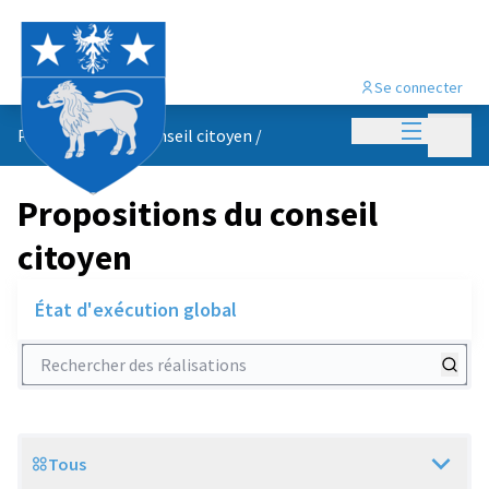
Se connecter
Menu princi
Menu p
Propositions du conseil citoyen
/
Propositions du conseil
citoyen
État d'exécution global
Rechercher des réalisations
Tous
Scope