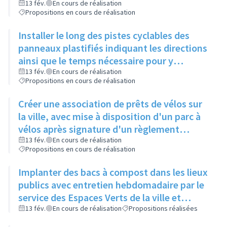
de Gaulle, pour relier 2 pistes existantes
13 fév.
En cours de réalisation
Propositions en cours de réalisation
Installer le long des pistes cyclables des
panneaux plastifiés indiquant les directions
ainsi que le temps nécessaire pour y
accéder, et une comparaison avec le temps
13 fév.
En cours de réalisation
Propositions en cours de réalisation
mis en voiture
Créer une association de prêts de vélos sur
la ville, avec mise à disposition d'un parc à
vélos après signature d'un règlement
intérieur et d'une charte de respect du
13 fév.
En cours de réalisation
Propositions en cours de réalisation
matériel
Implanter des bacs à compost dans les lieux
publics avec entretien hebdomadaire par le
service des Espaces Verts de la ville et
réutilisation du compost dans les ronds-
13 fév.
En cours de réalisation
Propositions réalisées
points et jardins publics