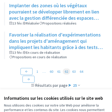
Implanter des zones où les végétaux
pourraient se développer librement en lien
avec la gestion différenciée des espaces
verts
13 fév.
Réalisée
Propositions réalisées
Favoriser la réalisation d'expérimentations
dans les projets d'aménagement qui
impliquent les habitants grâce à des tests
"grandeur nature" (mobilier, jeux, food-
13 fév.
En cours de réalisation
Propositions en cours de réalisation
truck...)
1
…
60
61
62
63
64
Résultats par page :
25
Informations sur les cookies utilisés sur le site web
Nous utilisons des cookies sur notre site Web pour améliorer la
performance et les contenus du site. Les cookies nous permettent
Conditions d'utilisation