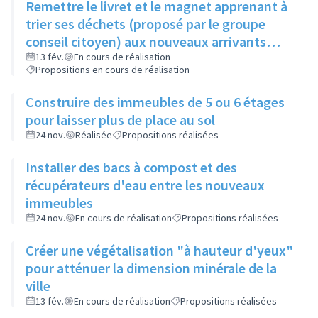
Remettre le livret et le magnet apprenant à
trier ses déchets (proposé par le groupe
conseil citoyen) aux nouveaux arrivants
dans le cadre de la visite de la ville
13 fév.
En cours de réalisation
Propositions en cours de réalisation
Construire des immeubles de 5 ou 6 étages
pour laisser plus de place au sol
24 nov.
Réalisée
Propositions réalisées
Installer des bacs à compost et des
récupérateurs d'eau entre les nouveaux
immeubles
24 nov.
En cours de réalisation
Propositions réalisées
Créer une végétalisation "à hauteur d'yeux"
pour atténuer la dimension minérale de la
ville
13 fév.
En cours de réalisation
Propositions réalisées