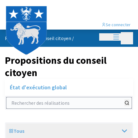
Se connecter
Menu princi
Menu p
Propositions du conseil citoyen
/
Propositions du conseil
citoyen
État d'exécution global
Rechercher des réalisations
Tous
Scope