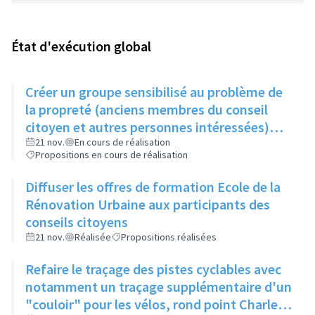
État d'exécution global
Créer un groupe sensibilisé au problème de
la propreté (anciens membres du conseil
citoyen et autres personnes intéressées)
qui, une fois par trimestre, ferait remonter
21 nov.
En cours de réalisation
Propositions en cours de réalisation
les informations au service concerné
Diffuser les offres de formation Ecole de la
Rénovation Urbaine aux participants des
conseils citoyens
21 nov.
Réalisée
Propositions réalisées
Refaire le traçage des pistes cyclables avec
notamment un traçage supplémentaire d'un
"couloir" pour les vélos, rond point Charles