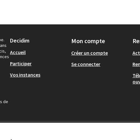
pe.
Decidim
Mon compte
Re
dans
cis,
Accueil
Créer un compte
Act
ances
Participer
Se connecter
Re
Vos instances
Tél
ouv
us de