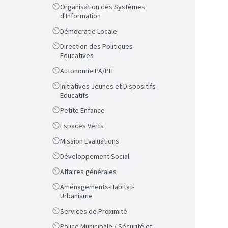
Scope
Organisation des Systèmes
d'Information
Scope
Démocratie Locale
Scope
Direction des Politiques
Educatives
Scope
Autonomie PA/PH
Scope
Initiatives Jeunes et Dispositifs
Educatifs
Scope
Petite Enfance
Scope
Espaces Verts
Scope
Mission Evaluations
Scope
Développement Social
Scope
Affaires générales
Scope
Aménagements-Habitat-
Urbanisme
Scope
Services de Proximité
Scope
Police Municipale / Sécurité et