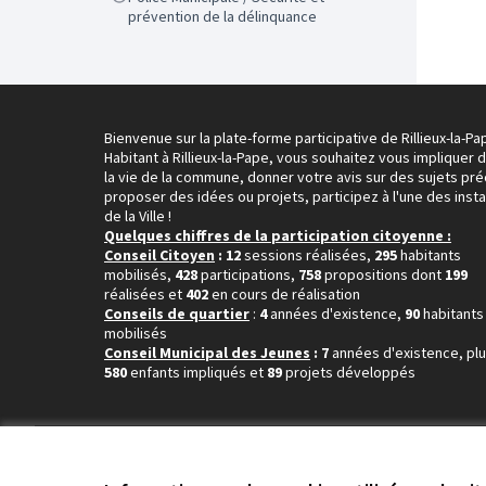
prévention de la délinquance
Bienvenue sur la plate-forme participative de Rillieux-la-Pa
Habitant à Rillieux-la-Pape, vous souhaitez vous impliquer 
la vie de la commune, donner votre avis sur des sujets pré
proposer des idées ou projets, participez à l'une des inst
de la Ville !
Quelques chiffres de la participation citoyenne :
Conseil Citoyen
: 12
sessions réalisées,
295
habitants
mobilisés,
428
participations,
758
propositions dont
199
réalisées et
402
en cours de réalisation
Conseils de quartier
:
4
années d'existence,
90
habitants
mobilisés
Conseil Municipal des Jeunes
: 7
années d'existence, pl
580
enfants impliqués et
89
projets développés
Conditions d'utilisation
Paramètres des cookies