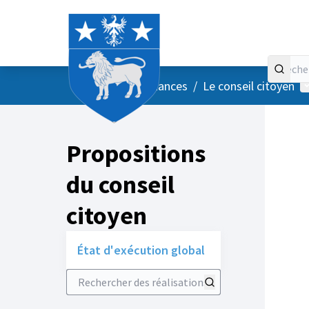
Accueil
Menu principal
M
/
Vos instances
/
Le conseil citoyen
Propositions
du conseil
citoyen
État d'exécution global
Rechercher des réalisations