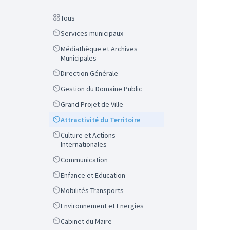
Scope
Tous
Scope
Services municipaux
Scope
Médiathèque et Archives
Municipales
Scope
Direction Générale
Scope
Gestion du Domaine Public
Scope
Grand Projet de Ville
Scope
Attractivité du Territoire
Scope
Culture et Actions
Internationales
Scope
Communication
Scope
Enfance et Education
Scope
Mobilités Transports
Scope
Environnement et Energies
Scope
Cabinet du Maire