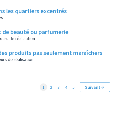
s les quartiers excentrés
es
ut de beauté ou parfumerie
ours de réalisation
 des produits pas seulement maraîchers
urs de réalisation
1
2
3
4
5
Suivant