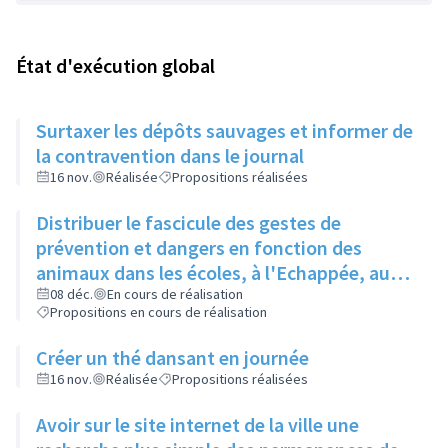
État d'exécution global
Surtaxer les dépôts sauvages et informer de
la contravention dans le journal
16 nov.
Réalisée
Propositions réalisées
Distribuer le fascicule des gestes de
prévention et dangers en fonction des
animaux dans les écoles, à l'Echappée, aux
Centres Sociaux.... et l'insérer dans le
08 déc.
En cours de réalisation
Propositions en cours de réalisation
Rilliard en version détachable.
Créer un thé dansant en journée
16 nov.
Réalisée
Propositions réalisées
Avoir sur le site internet de la ville une