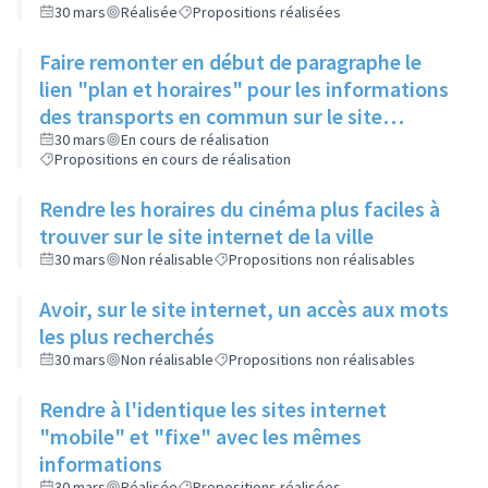
30 mars
Réalisée
Propositions réalisées
Faire remonter en début de paragraphe le
lien "plan et horaires" pour les informations
des transports en commun sur le site
internet de la ville
30 mars
En cours de réalisation
Propositions en cours de réalisation
Rendre les horaires du cinéma plus faciles à
trouver sur le site internet de la ville
30 mars
Non réalisable
Propositions non réalisables
Avoir, sur le site internet, un accès aux mots
les plus recherchés
30 mars
Non réalisable
Propositions non réalisables
Rendre à l'identique les sites internet
"mobile" et "fixe" avec les mêmes
informations
30 mars
Réalisée
Propositions réalisées