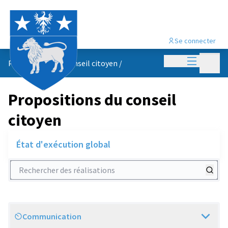
Se connecter
Menu princi
Menu p
Propositions du conseil citoyen
/
Propositions du conseil
citoyen
État d'exécution global
Rechercher des réalisations
Communication
Scope