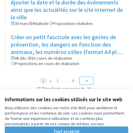
Ajouter la date et la durée des événements
ainsi que les actualités sur le site internet de
la ville
30 mars
Réalisée
Propositions réalisées
Créer un petit fascicule avec les gestes de
prévention, les dangers en fonction des
animaux, les numéros utiles (format A4 plié
en 2)
08 déc.
En cours de réalisation
Propositions en cours de réalisation
1
2
3
…
8
Résultats par page :
25
Informations sur les cookies utilisés sur le site web
Nous utilisons des cookies sur notre site Web pour améliorer la
performance et les contenus du site. Les cookies nous permettent
de fournir une expérience utilisateur et un contenu plus
Conditions d'utilisation
personnalisés à partir de nos canaux de médias sociaux.
Paramètres des cookies
Tout accepter