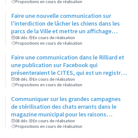
Propositions en cours de réalisation
principaux signaux, via un article dans le
Rilliard et/ou le Facebook de la ville
Faire une nouvelle communication sur
l'interdiction de lâcher les chiens dans les
parcs de la Ville et mettre un affichage
mentionnant l'arrêté municipal à l'entrée de
08 déc.
En cours de réalisation
Propositions en cours de réalisation
chaque parc
Faire une communication dans le Rilliard et
une publication sur Facebook qui
présenteraient le CITES, qui est un registre
des animaux dangereux ou protégés, et
08 déc.
En cours de réalisation
Propositions en cours de réalisation
donneraient le lien pour y accéder.
Communiquer sur les grandes campagnes
de stérilisation des chats errants dans le
magazine municipal pour les raisons
suivantes:
08 déc.
En cours de réalisation
Propositions en cours de réalisation