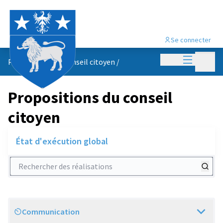
Se connecter
Menu princi
Menu p
Propositions du conseil citoyen
/
Propositions du conseil
citoyen
État d'exécution global
Rechercher des réalisations
Communication
Scope