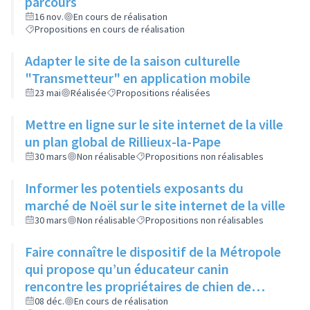
parcours
16 nov.
En cours de réalisation
Propositions en cours de réalisation
Adapter le site de la saison culturelle
"Transmetteur" en application mobile
23 mai
Réalisée
Propositions réalisées
Mettre en ligne sur le site internet de la ville
un plan global de Rillieux-la-Pape
30 mars
Non réalisable
Propositions non réalisables
Informer les potentiels exposants du
marché de Noël sur le site internet de la ville
30 mars
Non réalisable
Propositions non réalisables
Faire connaître le dispositif de la Métropole
qui propose qu’un éducateur canin
rencontre les propriétaires de chien de
moins d’un an pour leur expliquer les
08 déc.
En cours de réalisation