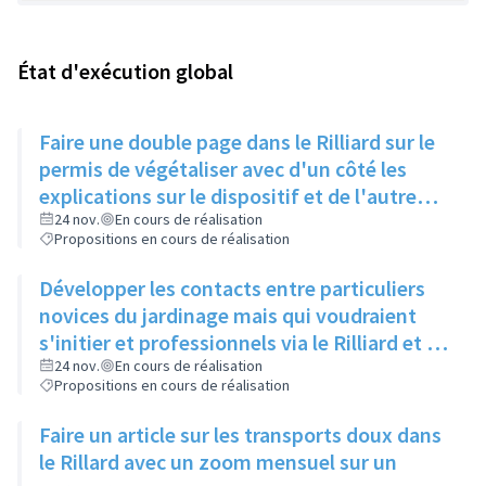
État d'exécution global
Faire une double page dans le Rilliard sur le
permis de végétaliser avec d'un côté les
explications sur le dispositif et de l'autre
côté des exemples concrets de lieux à
24 nov.
En cours de réalisation
Propositions en cours de réalisation
investir
Développer les contacts entre particuliers
novices du jardinage mais qui voudraient
s'initier et professionnels via le Rilliard et la
Maison de la Vie Locale
24 nov.
En cours de réalisation
Propositions en cours de réalisation
Faire un article sur les transports doux dans
le Rillard avec un zoom mensuel sur un