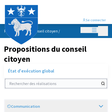
Se connecter
Menu princi
Menu p
Propositions du conseil citoyen
/
Propositions du conseil
citoyen
État d'exécution global
Rechercher des réalisations
Communication
Scope