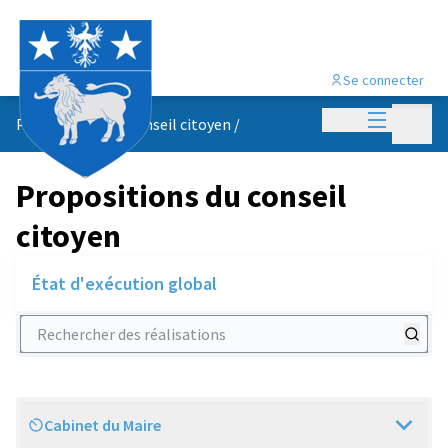
Se connecter
Menu princi
Menu p
Propositions du conseil citoyen
/
Propositions du conseil
citoyen
État d'exécution global
Rechercher des réalisations
Cabinet du Maire
Scope