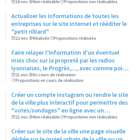
16 nov.
Non réalisable
Propositions non réalisables
Actualiser les informations de toutes les
entreprises sur le site internet et rééditer le
"petit rilliard"
22 nov.
Réalisée
Propositions réalisées
Faire relayer l'information d'un éventuel
mois choc sur la propreté par les radios
lyonnaises, le Progrès,..., avec comme point
d'accroche: "Rillieux, campagne choc pour
21 nov.
En cours de réalisation
Propositions en cours de réalisation
sa propreté"
Créer un compte instagram ou rendre le site
de la ville plus interactif pour permettre des
"votes/sondages" en ligne avec un
abonnement et une sollicitation régulière
21 nov.
Non réalisable
Propositions non réalisables
des habitants référencés
Créer sur le site de la ville une page visuelle
dédiée sur le projet urbain de la ville ou un