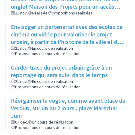
onglet Maison des Projets pour un accès
facile
21 nov.
Réalisée
Propositions réalisées
Envisager un partenariat avec des écoles de
cinéma ou vidéo pour valoriser le projet
urbain, à partir de l'histoire de la ville et de
ses évolutions, sur des reportages de fond
21 nov.
En cours de réalisation
Propositions en cours de réalisation
sur la ville qui change
Garder trace du projet urbain grâce à un
reportage qui sera suivi dans le temps
21 nov.
En cours de réalisation
Propositions en cours de réalisation
Réorganiser la vogue, comme avant place de
Verdun, sur un ou 2 jours , place Maréchal
Juin
07 déc.
En cours de réalisation
Propositions en cours de réalisation