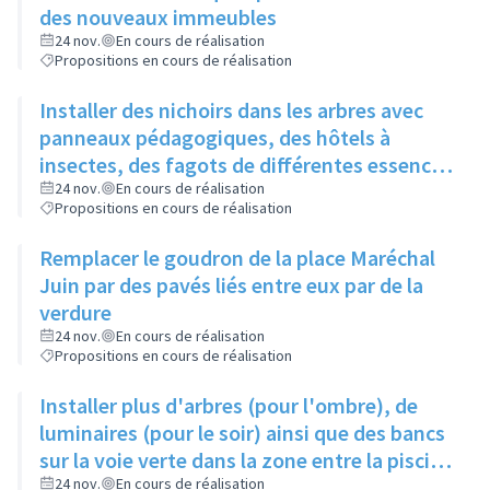
des nouveaux immeubles
24 nov.
En cours de réalisation
Propositions en cours de réalisation
Installer des nichoirs dans les arbres avec
panneaux pédagogiques, des hôtels à
insectes, des fagots de différentes essences
pour stimuler la biodiversité sur la place du
24 nov.
En cours de réalisation
Propositions en cours de réalisation
Château à la Roue
Remplacer le goudron de la place Maréchal
Juin par des pavés liés entre eux par de la
verdure
24 nov.
En cours de réalisation
Propositions en cours de réalisation
Installer plus d'arbres (pour l'ombre), de
luminaires (pour le soir) ainsi que des bancs
sur la voie verte dans la zone entre la piscine
et la rue de l'Industrie
24 nov.
En cours de réalisation