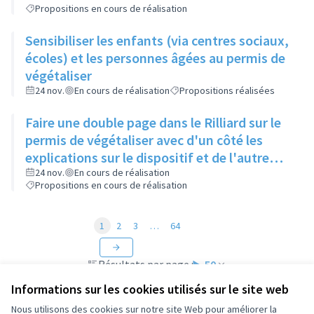
Propositions en cours de réalisation
Sensibiliser les enfants (via centres sociaux,
écoles) et les personnes âgées au permis de
végétaliser
24 nov.
En cours de réalisation
Propositions réalisées
Faire une double page dans le Rilliard sur le
permis de végétaliser avec d'un côté les
explications sur le dispositif et de l'autre
côté des exemples concrets de lieux à
24 nov.
En cours de réalisation
Propositions en cours de réalisation
investir
1
2
3
…
64
Résultats par page :
50
Informations sur les cookies utilisés sur le site web
Nous utilisons des cookies sur notre site Web pour améliorer la