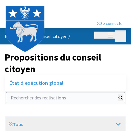
Se connecter
Menu princi
Menu p
Propositions du conseil citoyen
/
Propositions du conseil
citoyen
État d'exécution global
Rechercher des réalisations
Tous
Scope