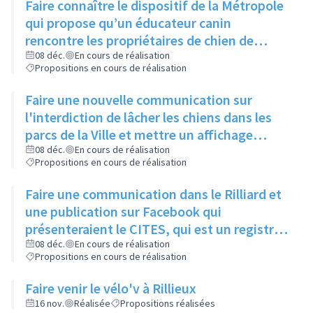
Faire connaître le dispositif de la Métropole
qui propose qu’un éducateur canin
rencontre les propriétaires de chien de
moins d’un an pour leur expliquer les
08 déc.
En cours de réalisation
Propositions en cours de réalisation
principaux signaux, via un article dans le
Rilliard et/ou le Facebook de la ville
Faire une nouvelle communication sur
l'interdiction de lâcher les chiens dans les
parcs de la Ville et mettre un affichage
mentionnant l'arrêté municipal à l'entrée de
08 déc.
En cours de réalisation
Propositions en cours de réalisation
chaque parc
Faire une communication dans le Rilliard et
une publication sur Facebook qui
présenteraient le CITES, qui est un registre
des animaux dangereux ou protégés, et
08 déc.
En cours de réalisation
Propositions en cours de réalisation
donneraient le lien pour y accéder.
Faire venir le vélo'v à Rillieux
16 nov.
Réalisée
Propositions réalisées