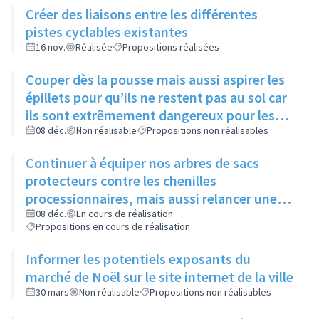
Créer des liaisons entre les différentes
pistes cyclables existantes
16 nov.
Réalisée
Propositions réalisées
Couper dès la pousse mais aussi aspirer les
épillets pour qu’ils ne restent pas au sol car
ils sont extrêmement dangereux pour les
animaux
08 déc.
Non réalisable
Propositions non réalisables
Continuer à équiper nos arbres de sacs
protecteurs contre les chenilles
processionnaires, mais aussi relancer une
communication sur leur utilité, leur
08 déc.
En cours de réalisation
Propositions en cours de réalisation
importance et l’intérêt commun de ne pas y
toucher
Informer les potentiels exposants du
marché de Noël sur le site internet de la ville
30 mars
Non réalisable
Propositions non réalisables