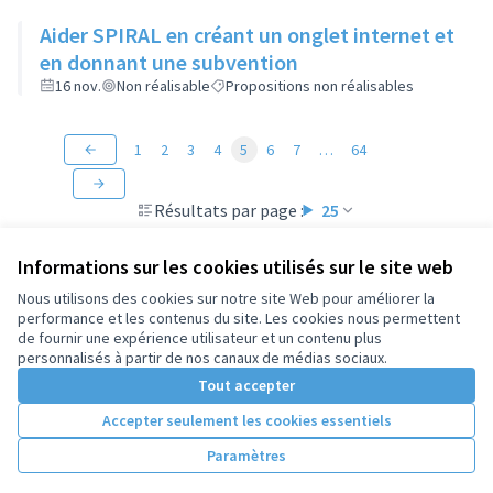
Aider SPIRAL en créant un onglet internet et
en donnant une subvention
16 nov.
Non réalisable
Propositions non réalisables
1
2
3
4
5
6
7
…
64
Résultats par page :
25
Informations sur les cookies utilisés sur le site web
Nous utilisons des cookies sur notre site Web pour améliorer la
performance et les contenus du site. Les cookies nous permettent
Conditions d'utilisation
de fournir une expérience utilisateur et un contenu plus
Paramètres des cookies
personnalisés à partir de nos canaux de médias sociaux.
Tout accepter
Accepter seulement les cookies essentiels
Licence Cre
(Lien extern
(Lien externe)
Site réalisé par
Open Source Politics
grâce au
logiciel libre
Paramètres
(Lien externe)
Decidim
.
(Lien externe)