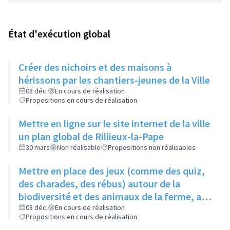
État d'exécution global
Créer des nichoirs et des maisons à
hérissons par les chantiers-jeunes de la Ville
08 déc.
En cours de réalisation
Propositions en cours de réalisation
Mettre en ligne sur le site internet de la ville
un plan global de Rillieux-la-Pape
30 mars
Non réalisable
Propositions non réalisables
Mettre en place des jeux (comme des quiz,
des charades, des rébus) autour de la
biodiversité et des animaux de la ferme, au
niveau de la ferme pédagogique du parc
08 déc.
En cours de réalisation
Propositions en cours de réalisation
linéaire urbain