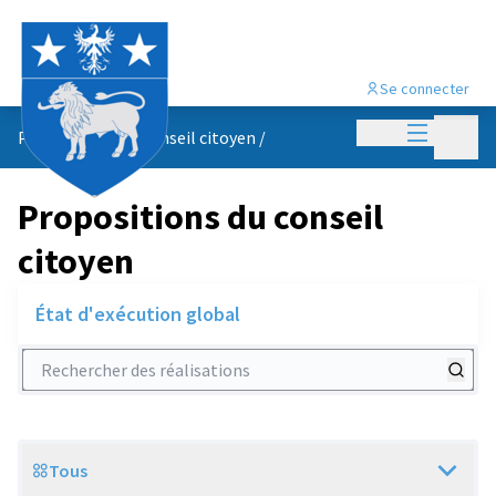
Se connecter
Menu princi
Menu p
Propositions du conseil citoyen
/
Propositions du conseil
citoyen
État d'exécution global
Rechercher des réalisations
Tous
Scope