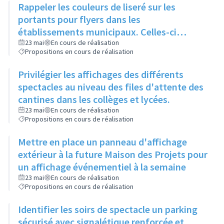
Rappeler les couleurs de liseré sur les
portants pour flyers dans les
établissements municipaux. Celles-ci
seraient également rappelées sur le site de
23 mai
En cours de réalisation
Propositions en cours de réalisation
la saison culturelle
Privilégier les affichages des différents
spectacles au niveau des files d'attente des
cantines dans les collèges et lycées.
23 mai
En cours de réalisation
Propositions en cours de réalisation
Mettre en place un panneau d'affichage
extérieur à la future Maison des Projets pour
un affichage événementiel à la semaine
23 mai
En cours de réalisation
Propositions en cours de réalisation
Identifier les soirs de spectacle un parking
sécurisé avec signalétique renforcée et