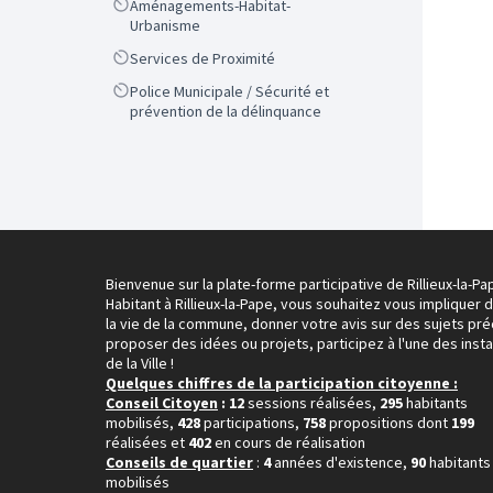
Scope
Aménagements-Habitat-
Urbanisme
Scope
Services de Proximité
Scope
Police Municipale / Sécurité et
prévention de la délinquance
Bienvenue sur la plate-forme participative de Rillieux-la-Pa
Habitant à Rillieux-la-Pape, vous souhaitez vous impliquer 
la vie de la commune, donner votre avis sur des sujets pré
proposer des idées ou projets, participez à l'une des inst
de la Ville !
Quelques chiffres de la participation citoyenne :
Conseil Citoyen
: 12
sessions réalisées,
295
habitants
mobilisés,
428
participations,
758
propositions dont
199
réalisées et
402
en cours de réalisation
Conseils de quartier
:
4
années d'existence,
90
habitants
mobilisés