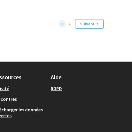
1
2
Suivant
ssources
Aide
ivité
RGPD
ncontres
écharger les données
ertes