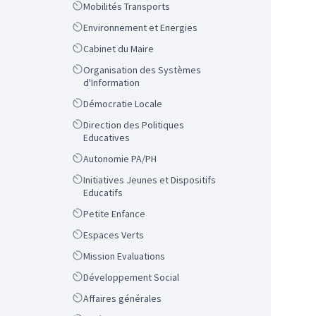
Scope
Mobilités Transports
Scope
Environnement et Energies
Scope
Cabinet du Maire
Scope
Organisation des Systèmes
d'Information
Scope
Démocratie Locale
Scope
Direction des Politiques
Educatives
Scope
Autonomie PA/PH
Scope
Initiatives Jeunes et Dispositifs
Educatifs
Scope
Petite Enfance
Scope
Espaces Verts
Scope
Mission Evaluations
Scope
Développement Social
Scope
Affaires générales