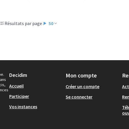
Résultats par page :
50
pe.
Decidim
Mon compte
Re
dans
cis,
Accueil
Créer un compte
Act
ances
Participer
Se connecter
Re
Vos instances
Tél
ouv