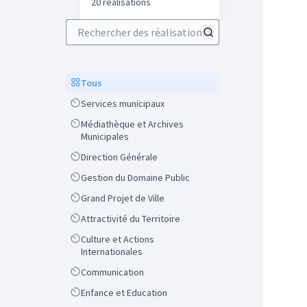
20 réalisations
Rechercher des réalisations
Scope
Tous
Scope
Services municipaux
Scope
Médiathèque et Archives
Municipales
Scope
Direction Générale
Scope
Gestion du Domaine Public
Scope
Grand Projet de Ville
Scope
Attractivité du Territoire
Scope
Culture et Actions
Internationales
Scope
Communication
Scope
Enfance et Education