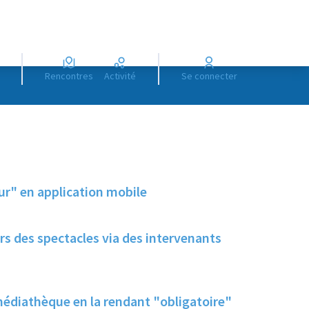
Rencontres
Activité
Se connecter
eur" en application mobile
s des spectacles via des intervenants
médiathèque en la rendant "obligatoire"