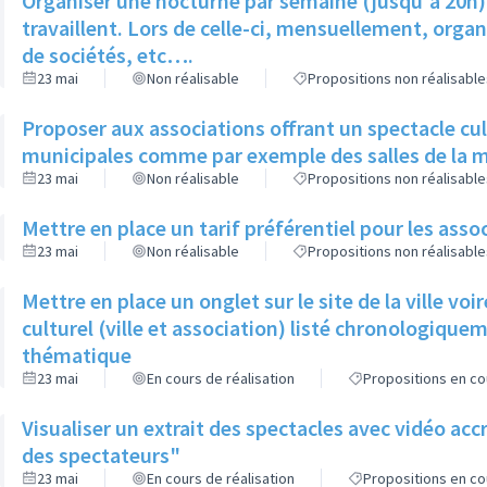
Organiser une nocturne par semaine (jusqu'à 20h)
travaillent. Lors de celle-ci, mensuellement, org
de sociétés, etc….
23 mai
Non réalisable
Propositions non réalisable
Proposer aux associations offrant un spectacle cultu
municipales comme par exemple des salles de la mé
23 mai
Non réalisable
Propositions non réalisable
Mettre en place un tarif préférentiel pour les asso
23 mai
Non réalisable
Propositions non réalisable
Mettre en place un onglet sur le site de la ville vo
culturel (ville et association) listé chronologiquem
thématique
23 mai
En cours de réalisation
Propositions en co
Visualiser un extrait des spectacles avec vidéo ac
des spectateurs"
23 mai
En cours de réalisation
Propositions en co