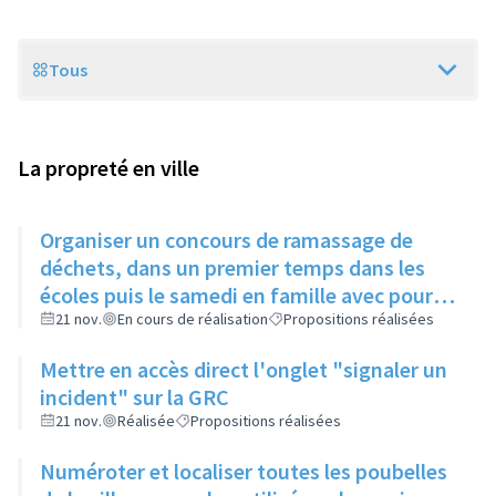
Tous
Scope
La propreté en ville
Organiser un concours de ramassage de
déchets, dans un premier temps dans les
écoles puis le samedi en famille avec pour
lot un arbre à planter pour le quartier ayant
21 nov.
En cours de réalisation
Propositions réalisées
mobilisé le plus de monde
Mettre en accès direct l'onglet "signaler un
incident" sur la GRC
21 nov.
Réalisée
Propositions réalisées
Numéroter et localiser toutes les poubelles