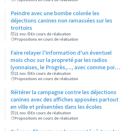
Peindre avec une bombe colorée les
déjections canines non ramassées sur les
trottoirs
21 nov.
En cours de réalisation
Propositions en cours de réalisation
Faire relayer l'information d'un éventuel
mois choc sur la propreté par les radios
lyonnaises, le Progrès,..., avec comme point
d'accroche: "Rillieux, campagne choc pour
21 nov.
En cours de réalisation
Propositions en cours de réalisation
sa propreté"
Réitérer la campagne contre les déjections
canines avec des affiches apposées partout
en ville et présentées dans les écoles
21 nov.
En cours de réalisation
Propositions en cours de réalisation