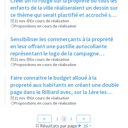
Créer un fil rouge sur la propreté où tous les
enfants de la ville réaliseraient un dessin sur
ce thème qui serait plastifié et accroché sur
chacune des poubelles de la ville, sans savoir
21 nov.
En cours de réalisation
Propositions en cours de réalisation
l'endroit pour qu'il puisse tenter de le
retrouver avec ses parents
Sensibiliser les commerçants à la propreté
en leur offrant une pastille autocollante
représentant le logo de la campagne
publicitaire souhaitée par le conseil citoyen,
21 nov.
En cours de réalisation
Propositions en cours de réalisation
à coller sur leur caisse
Faire connaitre le budget alloué à la
propreté aux habitants en créant une double
page dans le Rilliard avec, sur la 1ère les
actions de la ville et les dépenses associées,
21 nov.
En cours de réalisation
Propositions en cours de réalisation
et sur la 2ème ce qui pourrait être fait avec
les économies engendrées
1
2
3
Résultats par page :
25