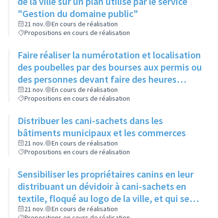
de la ville sur un plan utilisé par le service
"Gestion du domaine public"
21 nov.
En cours de réalisation
Propositions en cours de réalisation
Faire réaliser la numérotation et localisation
des poubelles par des bourses aux permis ou
des personnes devant faire des heures
d'intérêt général pour dégradation de
21 nov.
En cours de réalisation
Propositions en cours de réalisation
mobilier urbain
Distribuer les cani-sachets dans les
bâtiments municipaux et les commerces
21 nov.
En cours de réalisation
Propositions en cours de réalisation
Sensibiliser les propriétaires canins en leur
distribuant un dévidoir à cani-sachets en
textile, floqué au logo de la ville, et qui se
fixe à la laisse
21 nov.
En cours de réalisation
Propositions en cours de réalisation