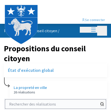
Se connecter
Menu princi
Menu p
Propositions du conseil citoyen
/
Propositions du conseil
citoyen
État d'exécution global
La propreté en ville
26 réalisations
Rechercher des réalisations