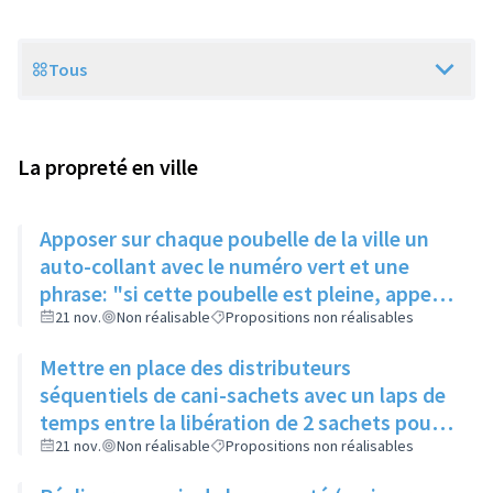
Tous
Scope
La propreté en ville
Apposer sur chaque poubelle de la ville un
auto-collant avec le numéro vert et une
phrase: "si cette poubelle est pleine, appeler
le...." permettant à chaque habitant de
21 nov.
Non réalisable
Propositions non réalisables
signaler une poubelle pleine
Mettre en place des distributeurs
séquentiels de cani-sachets avec un laps de
temps entre la libération de 2 sachets pour
limiter les vols
21 nov.
Non réalisable
Propositions non réalisables