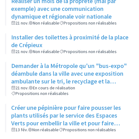
Réaliser un mois de la propreté (mai par
exemple) avec une communication
dynamique et régionale voir nationale
21 nov.
Non réalisable
Propositions non réalisables
Installer des toilettes à proximité de la place
de Crépieux
21 nov.
Non réalisable
Propositions non réalisables
Demander à la Métropole qu'un "bus-expo"
déambule dans la ville avec une exposition
ambulante sur le tri, le recyclage et la
dégradation des détritus
21 nov.
En cours de réalisation
Propositions non réalisables
Créer une pépinière pour faire pousser les
plants utilisés par le service des Espaces
Verts pour embellir la ville et pour faire
profiter les habitants le souhaitant de
13 fév.
Non réalisable
Propositions non réalisables
graines à planter à des endroits un peu