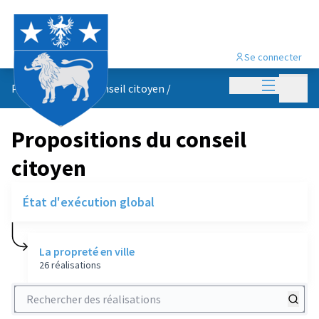
Se connecter
Menu princi
Menu p
Propositions du conseil citoyen
/
Propositions du conseil
citoyen
État d'exécution global
La propreté en ville
26 réalisations
Rechercher des réalisations