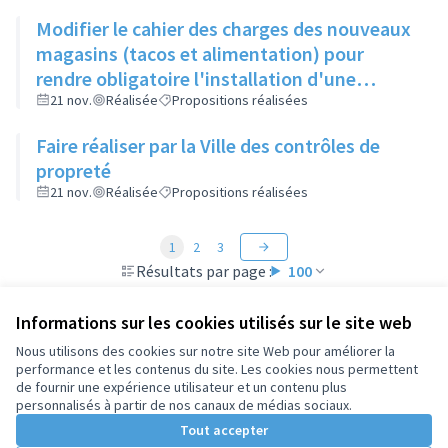
Modifier le cahier des charges des nouveaux
magasins (tacos et alimentation) pour
rendre obligatoire l'installation d'une
poubelle de taille suffisante, son vidage et le
21 nov.
Réalisée
Propositions réalisées
nettoyage du sol devant leur commerce
Faire réaliser par la Ville des contrôles de
propreté
21 nov.
Réalisée
Propositions réalisées
1
2
3
Résultats par page :
100
Informations sur les cookies utilisés sur le site web
Nous utilisons des cookies sur notre site Web pour améliorer la
performance et les contenus du site. Les cookies nous permettent
Conditions d'utilisation
de fournir une expérience utilisateur et un contenu plus
Paramètres des cookies
personnalisés à partir de nos canaux de médias sociaux.
Tout accepter