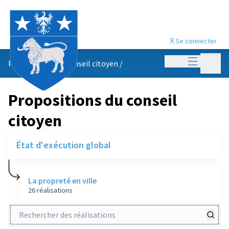
Se connecter
Menu princi
Menu p
Propositions du conseil citoyen
/
Propositions du conseil
citoyen
État d'exécution global
La propreté en ville
26 réalisations
Rechercher des réalisations