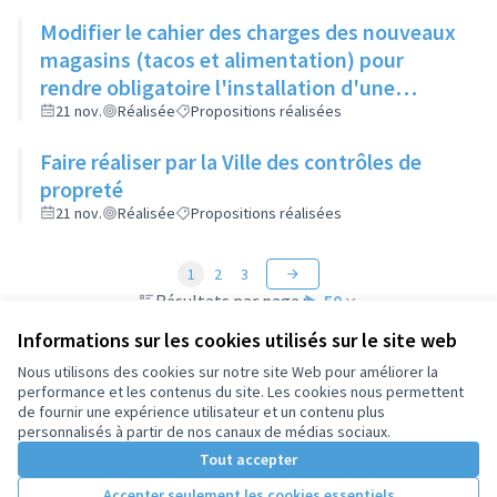
Modifier le cahier des charges des nouveaux
magasins (tacos et alimentation) pour
rendre obligatoire l'installation d'une
poubelle de taille suffisante, son vidage et le
21 nov.
Réalisée
Propositions réalisées
nettoyage du sol devant leur commerce
Faire réaliser par la Ville des contrôles de
propreté
21 nov.
Réalisée
Propositions réalisées
1
2
3
Résultats par page :
50
Informations sur les cookies utilisés sur le site web
Nous utilisons des cookies sur notre site Web pour améliorer la
performance et les contenus du site. Les cookies nous permettent
de fournir une expérience utilisateur et un contenu plus
Conditions d'utilisation
personnalisés à partir de nos canaux de médias sociaux.
Paramètres des cookies
Tout accepter
Accepter seulement les cookies essentiels