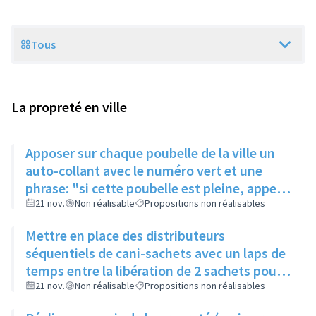
Tous
Scope
La propreté en ville
Apposer sur chaque poubelle de la ville un
auto-collant avec le numéro vert et une
phrase: "si cette poubelle est pleine, appeler
le...." permettant à chaque habitant de
21 nov.
Non réalisable
Propositions non réalisables
signaler une poubelle pleine
Mettre en place des distributeurs
séquentiels de cani-sachets avec un laps de
temps entre la libération de 2 sachets pour
limiter les vols
21 nov.
Non réalisable
Propositions non réalisables