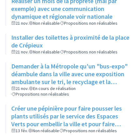
Réaliser un mois de la propreté (mai par
exemple) avec une communication
dynamique et régionale voir nationale
21 nov.
Non réalisable
Propositions non réalisables
Installer des toilettes à proximité de la place
de Crépieux
21 nov.
Non réalisable
Propositions non réalisables
Demander à la Métropole qu'un "bus-expo"
déambule dans la ville avec une exposition
ambulante sur le tri, le recyclage et la
dégradation des détritus
21 nov.
En cours de réalisation
Propositions non réalisables
Créer une pépinière pour faire pousser les
plants utilisés par le service des Espaces
Verts pour embellir la ville et pour faire
profiter les habitants le souhaitant de
13 fév.
Non réalisable
Propositions non réalisables
graines à planter à des endroits un peu