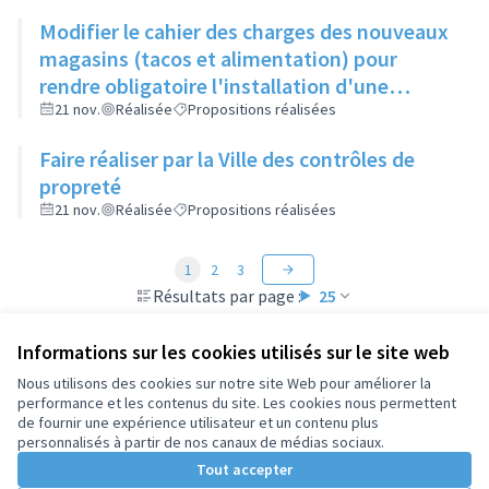
Modifier le cahier des charges des nouveaux
magasins (tacos et alimentation) pour
rendre obligatoire l'installation d'une
poubelle de taille suffisante, son vidage et le
21 nov.
Réalisée
Propositions réalisées
nettoyage du sol devant leur commerce
Faire réaliser par la Ville des contrôles de
propreté
21 nov.
Réalisée
Propositions réalisées
1
2
3
Résultats par page :
25
Informations sur les cookies utilisés sur le site web
Nous utilisons des cookies sur notre site Web pour améliorer la
performance et les contenus du site. Les cookies nous permettent
Conditions d'utilisation
de fournir une expérience utilisateur et un contenu plus
Paramètres des cookies
personnalisés à partir de nos canaux de médias sociaux.
Tout accepter