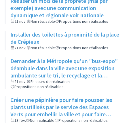
Réaliser un mois de la propreté (mai par
exemple) avec une communication
dynamique et régionale voir nationale
21 nov.
Non réalisable
Propositions non réalisables
Installer des toilettes à proximité de la place
de Crépieux
21 nov.
Non réalisable
Propositions non réalisables
Demander à la Métropole qu'un "bus-expo"
déambule dans la ville avec une exposition
ambulante sur le tri, le recyclage et la
dégradation des détritus
21 nov.
En cours de réalisation
Propositions non réalisables
Créer une pépinière pour faire pousser les
plants utilisés par le service des Espaces
Verts pour embellir la ville et pour faire
profiter les habitants le souhaitant de
13 fév.
Non réalisable
Propositions non réalisables
graines à planter à des endroits un peu