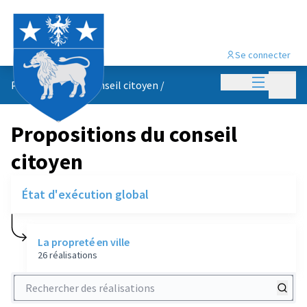
Se connecter
Menu princi
Menu p
Propositions du conseil citoyen
/
Propositions du conseil
citoyen
État d'exécution global
La propreté en ville
26 réalisations
Rechercher des réalisations