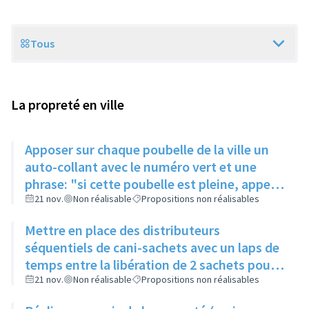
Tous
Scope
La propreté en ville
Apposer sur chaque poubelle de la ville un
auto-collant avec le numéro vert et une
phrase: "si cette poubelle est pleine, appeler
le...." permettant à chaque habitant de
21 nov.
Non réalisable
Propositions non réalisables
signaler une poubelle pleine
Mettre en place des distributeurs
séquentiels de cani-sachets avec un laps de
temps entre la libération de 2 sachets pour
limiter les vols
21 nov.
Non réalisable
Propositions non réalisables