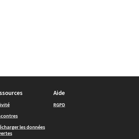
ssources
Aide
ivité
RGPD
ncontres
écharger les données
ertes