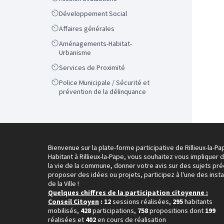
Scope
Développement Social
Scope
Affaires générales
Scope
Aménagements-Habitat-
Urbanisme
Scope
Services de Proximité
Scope
Police Municipale / Sécurité et
prévention de la délinquance
Bienvenue sur la plate-forme participative de Rillieux-la-Pa
Habitant à Rillieux-la-Pape, vous souhaitez vous impliquer 
la vie de la commune, donner votre avis sur des sujets pré
proposer des idées ou projets, participez à l'une des inst
de la Ville !
Quelques chiffres de la participation citoyenne :
Conseil Citoyen
: 12
sessions réalisées,
295
habitants
mobilisés,
428
participations,
758
propositions dont
199
réalisées et
402
en cours de réalisation