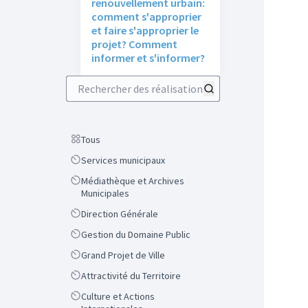
renouvellement urbain:
comment s'approprier
et faire s'approprier le
projet? Comment
informer et s'informer?
Rechercher des réalisations
Scope
Tous
Scope
Services municipaux
Scope
Médiathèque et Archives
Municipales
Scope
Direction Générale
Scope
Gestion du Domaine Public
Scope
Grand Projet de Ville
Scope
Attractivité du Territoire
Scope
Culture et Actions