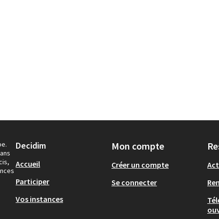
pe.
Decidim
Mon compte
Re
dans
cis,
Accueil
Créer un compte
Act
ances
Participer
Se connecter
Re
Vos instances
Tél
ouv