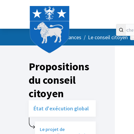
Accueil
Menu principal
M
/
Vos instances
/
Le conseil citoyen
Propositions
du conseil
citoyen
État d'exécution global
Le projet de