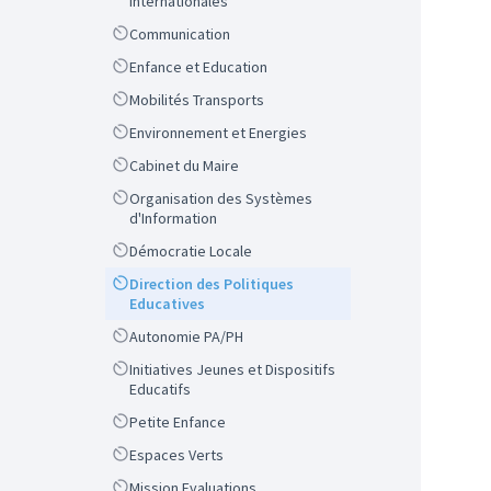
Internationales
Scope
Communication
Scope
Enfance et Education
Scope
Mobilités Transports
Scope
Environnement et Energies
Scope
Cabinet du Maire
Scope
Organisation des Systèmes
d'Information
Scope
Démocratie Locale
Scope
Direction des Politiques
Educatives
Scope
Autonomie PA/PH
Scope
Initiatives Jeunes et Dispositifs
Educatifs
Scope
Petite Enfance
Scope
Espaces Verts
Scope
Mission Evaluations