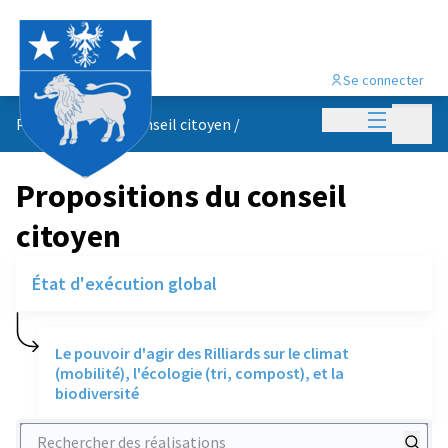
Se connecter
Menu princi
Menu p
Propositions du conseil citoyen
/
Propositions du conseil
citoyen
État d'exécution global
Le pouvoir d'agir des Rilliards sur le climat
(mobilité), l'écologie (tri, compost), et la
biodiversité
Rechercher des réalisations