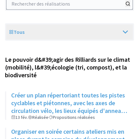
Rechercher des réalisations
Tous
Scope
Le pouvoir d&#39;agir des Rilliards sur le climat
(mobilité), l&#39;écologie (tri, compost), et la
biodiversité
Créer un plan répertoriant toutes les pistes
cyclables et piétonnes, avec les axes de
circulation vélo, les lieux équipés d'anneaux
de stationnement, les points de collectes et
13 fév.
Réalisée
Propositions réalisées
les jeux pour enfants. Diffuser ce plan dans
Organiser en soirée certains ateliers mis en
le Rilliard.