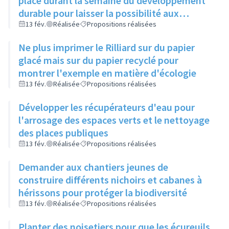
place durant la semaine du développement
durable pour laisser la possibilité aux
habitants actifs de participer
13 fév.
Réalisée
Propositions réalisées
Ne plus imprimer le Rilliard sur du papier
glacé mais sur du papier recyclé pour
montrer l'exemple en matière d'écologie
13 fév.
Réalisée
Propositions réalisées
Développer les récupérateurs d'eau pour
l'arrosage des espaces verts et le nettoyage
des places publiques
13 fév.
Réalisée
Propositions réalisées
Demander aux chantiers jeunes de
construire différents nichoirs et cabanes à
hérissons pour protéger la biodiversité
13 fév.
Réalisée
Propositions réalisées
Planter des noisetiers pour que les écureuils