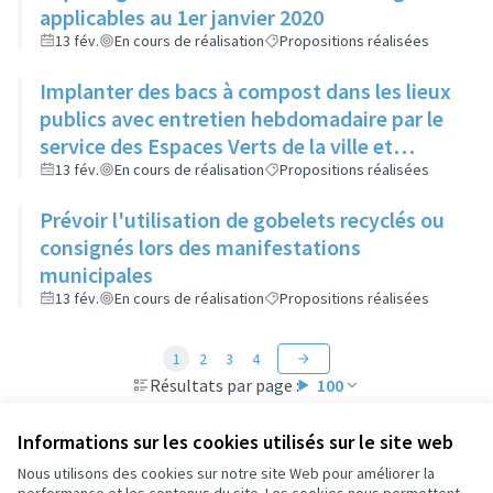
applicables au 1er janvier 2020
13 fév.
En cours de réalisation
Propositions réalisées
Implanter des bacs à compost dans les lieux
publics avec entretien hebdomadaire par le
service des Espaces Verts de la ville et
réutilisation du compost dans les ronds-
13 fév.
En cours de réalisation
Propositions réalisées
points et jardins publics
Prévoir l'utilisation de gobelets recyclés ou
consignés lors des manifestations
municipales
13 fév.
En cours de réalisation
Propositions réalisées
1
2
3
4
Résultats par page :
100
Informations sur les cookies utilisés sur le site web
Nous utilisons des cookies sur notre site Web pour améliorer la