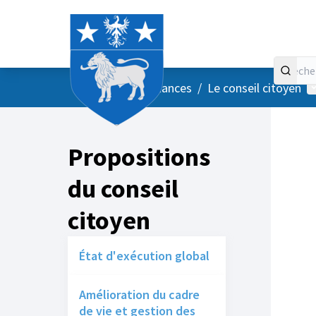
Accueil
Menu principal
M
/
Vos instances
/
Le conseil citoyen
Propositions
du conseil
citoyen
État d'exécution global
Amélioration du cadre
de vie et gestion des