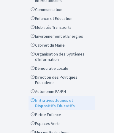
Internationales
Scope
Communication
Scope
Enfance et Education
Scope
Mobilités Transports
Scope
Environnement et Energies
Scope
Cabinet du Maire
Scope
Organisation des Systèmes
d'Information
Scope
Démocratie Locale
Scope
Direction des Politiques
Educatives
Scope
Autonomie PA/PH
Scope
Initiatives Jeunes et
Dispositifs Educatifs
Scope
Petite Enfance
Scope
Espaces Verts
Scope
Mission Evaluations