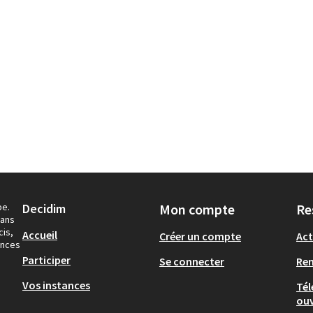
pe.
Decidim
Mon compte
Re
dans
cis,
Accueil
Créer un compte
Act
ances
Participer
Se connecter
Re
Vos instances
Tél
ouv