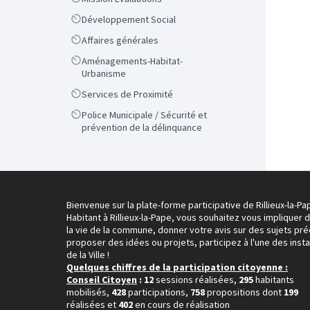
Scope
Développement Social
Scope
Affaires générales
Scope
Aménagements-Habitat-
Urbanisme
Scope
Services de Proximité
Scope
Police Municipale / Sécurité et
prévention de la délinquance
Bienvenue sur la plate-forme participative de Rillieux-la-Pa
Habitant à Rillieux-la-Pape, vous souhaitez vous impliquer 
la vie de la commune, donner votre avis sur des sujets pré
proposer des idées ou projets, participez à l'une des inst
de la Ville !
Quelques chiffres de la participation citoyenne :
Conseil Citoyen
: 12
sessions réalisées,
295
habitants
mobilisés,
428
participations,
758
propositions dont
199
réalisées et
402
en cours de réalisation