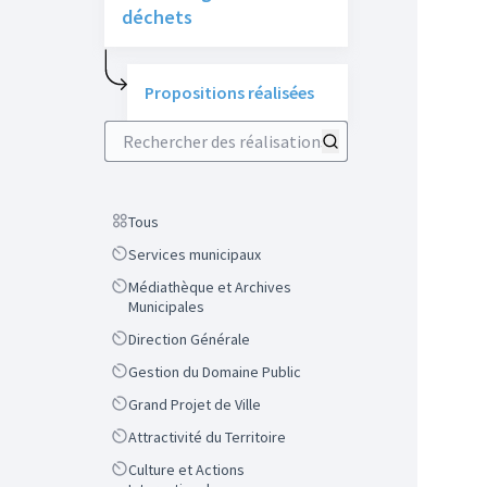
déchets
Propositions réalisées
Rechercher des réalisations
Scope
Tous
Scope
Services municipaux
Scope
Médiathèque et Archives
Municipales
Scope
Direction Générale
Scope
Gestion du Domaine Public
Scope
Grand Projet de Ville
Scope
Attractivité du Territoire
Scope
Culture et Actions