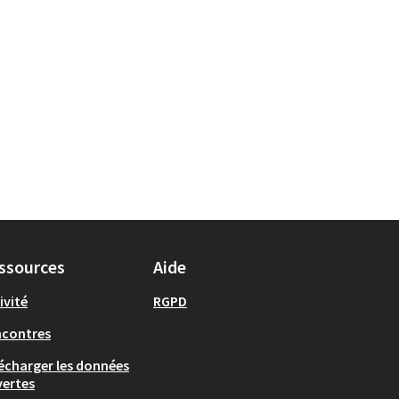
ssources
Aide
ivité
RGPD
ncontres
écharger les données
ertes