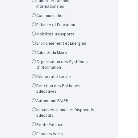
Scope
Culture et Actions
Internationales
Scope
Communication
Scope
Enfance et Education
Scope
Mobilités Transports
Scope
Environnement et Energies
Scope
Cabinet du Maire
Scope
Organisation des Systèmes
d'Information
Scope
Démocratie Locale
Scope
Direction des Politiques
Educatives
Scope
Autonomie PA/PH
Scope
Initiatives Jeunes et Dispositifs
Educatifs
Scope
Petite Enfance
Scope
Espaces Verts