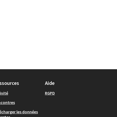
ssources
Aide
ivité
RGPD
ncontres
écharger les données