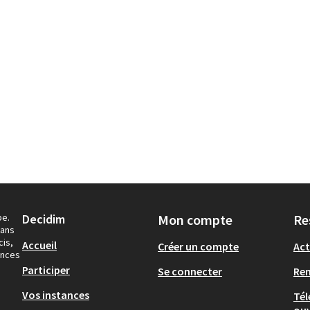
pe.
Decidim
Mon compte
Re
dans
cis,
Accueil
Créer un compte
Act
ances
Participer
Se connecter
Re
Vos instances
Tél