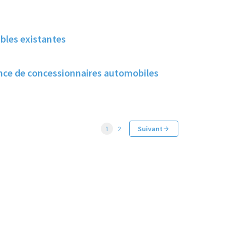
ables existantes
sence de concessionnaires automobiles
1
2
Suivant