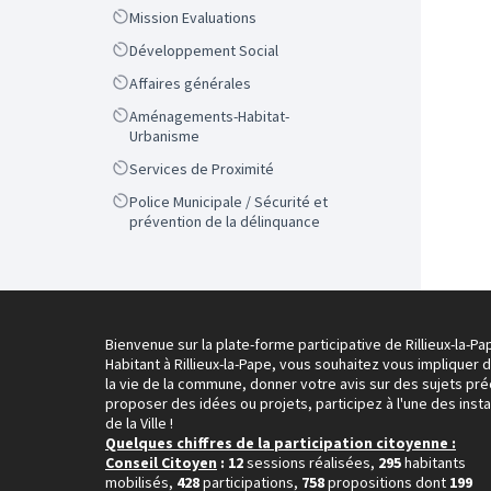
Scope
Mission Evaluations
Scope
Développement Social
Scope
Affaires générales
Scope
Aménagements-Habitat-
Urbanisme
Scope
Services de Proximité
Scope
Police Municipale / Sécurité et
prévention de la délinquance
Bienvenue sur la plate-forme participative de Rillieux-la-Pa
Habitant à Rillieux-la-Pape, vous souhaitez vous impliquer 
la vie de la commune, donner votre avis sur des sujets pré
proposer des idées ou projets, participez à l'une des inst
de la Ville !
Quelques chiffres de la participation citoyenne :
Conseil Citoyen
: 12
sessions réalisées,
295
habitants
mobilisés,
428
participations,
758
propositions dont
199