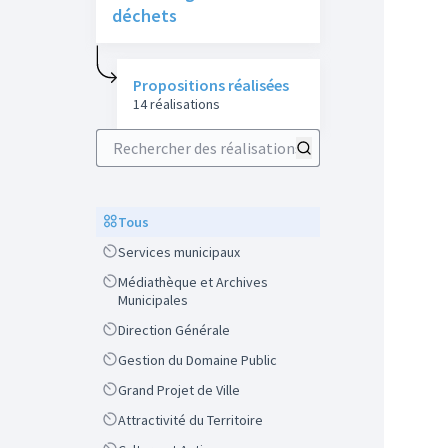
déchets
Propositions réalisées
14 réalisations
Rechercher des réalisations
Scope
Tous
Scope
Services municipaux
Scope
Médiathèque et Archives
Municipales
Scope
Direction Générale
Scope
Gestion du Domaine Public
Scope
Grand Projet de Ville
Scope
Attractivité du Territoire