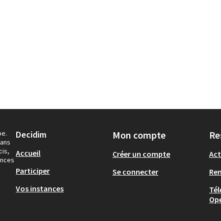
pe.
Decidim
Mon compte
Re
dans
cis,
Accueil
Créer un compte
Act
ances
Participer
Se connecter
Re
Vos instances
Tél
Op