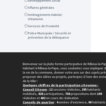
Scope
Développement Social
Scope
Affaires générales
Scope
Aménagements-Habitat-
Urbanisme
Scope
Services de Proximité
Scope
Police Municipale / Sécurité et
prévention de la délinquance
Bienvenue sur la plate-forme participative de Rillieux-la-Pa
Habitant à Rillieux-la-Pape, vous souhaitez vous impliquer 
la vie de la commune, donner votre avis sur des sujets pré
proposer des idées ou projets, participez à l'une des inst
de la Ville !
Quelques chiffres de la participation citoyenne :
Conseil Citoyen
: 12
sessions réalisées,
295
habitants
mobilisés,
428
participations,
758
propositions dont
199
réalisées et
402
en cours de réalisation
Conseils de quartier
:
4
années d'existence,
90
habitants