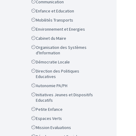
Scope
Communication
Scope
Enfance et Education
Scope
Mobilités Transports
Scope
Environnement et Energies
Scope
Cabinet du Maire
Scope
Organisation des Systèmes
d'Information
Scope
Démocratie Locale
Scope
Direction des Politiques
Educatives
Scope
Autonomie PA/PH
Scope
Initiatives Jeunes et Dispositifs
Educatifs
Scope
Petite Enfance
Scope
Espaces Verts
Scope
Mission Evaluations