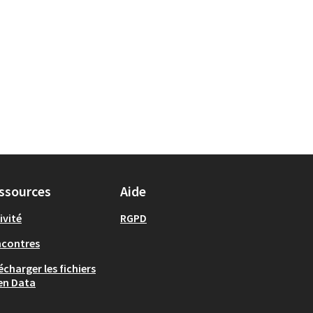
ssources
Aide
ivité
RGPD
ncontres
écharger les fichiers
en Data