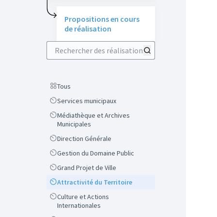
Propositions en cours
de réalisation
Rechercher des réalisations
Scope
Tous
Scope
Services municipaux
Scope
Médiathèque et Archives
Municipales
Scope
Direction Générale
Scope
Gestion du Domaine Public
Scope
Grand Projet de Ville
Scope
Attractivité du Territoire
Scope
Culture et Actions
Internationales