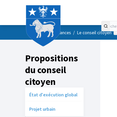
Accueil
Menu principal
M
/
Vos instances
/
Le conseil citoyen
Propositions
du conseil
citoyen
État d'exécution global
Projet urbain