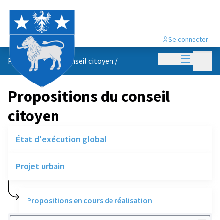
Se connecter
Menu princi
Menu p
Propositions du conseil citoyen
/
Propositions du conseil
citoyen
État d'exécution global
Projet urbain
Propositions en cours de réalisation
Rechercher des réalisations