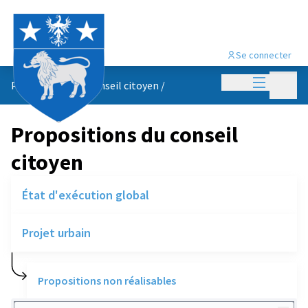
Se connecter
Menu princi
Menu p
Propositions du conseil citoyen
/
Propositions du conseil
citoyen
État d'exécution global
Projet urbain
Propositions non réalisables
Rechercher des réalisations