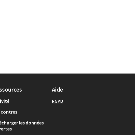
ssources
Aide
ivité
RGPD
ncontres
écharger les données
ertes