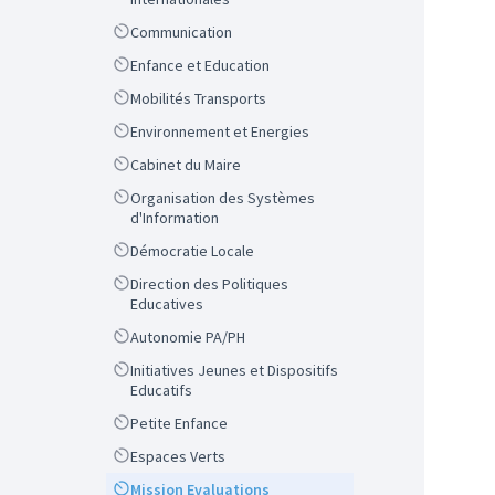
Scope
Communication
Scope
Enfance et Education
Scope
Mobilités Transports
Scope
Environnement et Energies
Scope
Cabinet du Maire
Scope
Organisation des Systèmes
d'Information
Scope
Démocratie Locale
Scope
Direction des Politiques
Educatives
Scope
Autonomie PA/PH
Scope
Initiatives Jeunes et Dispositifs
Educatifs
Scope
Petite Enfance
Scope
Espaces Verts
Scope
Mission Evaluations