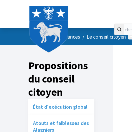
Accueil
Menu principal
M
/
Vos instances
/
Le conseil citoyen
Propositions
du conseil
citoyen
État d'exécution global
Atouts et faiblesses des
Alagniers