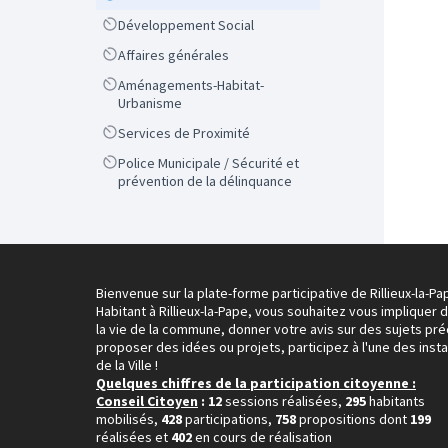
Scope
Développement Social
Scope
Affaires générales
Scope
Aménagements-Habitat-
Urbanisme
Scope
Services de Proximité
Scope
Police Municipale / Sécurité et
prévention de la délinquance
Bienvenue sur la plate-forme participative de Rillieux-la-Pa
Habitant à Rillieux-la-Pape, vous souhaitez vous impliquer 
la vie de la commune, donner votre avis sur des sujets pré
proposer des idées ou projets, participez à l'une des inst
de la Ville !
Quelques chiffres de la participation citoyenne :
Conseil Citoyen
: 12
sessions réalisées,
295
habitants
mobilisés,
428
participations,
758
propositions dont
199
réalisées et
402
en cours de réalisation