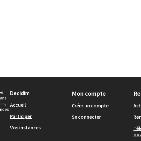
pe.
Decidim
Mon compte
Re
dans
cis,
Accueil
Créer un compte
Act
ances
Participer
Se connecter
Re
Vos instances
Tél
ouv