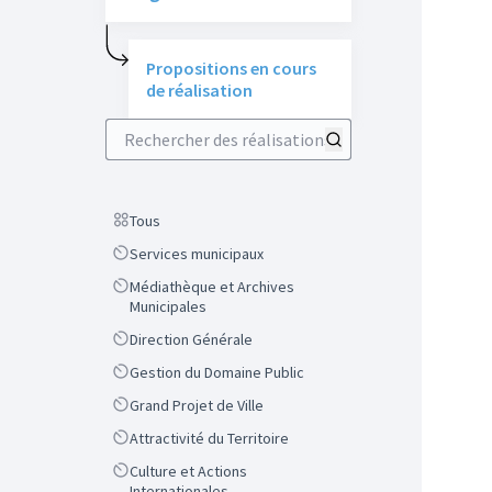
Propositions en cours
de réalisation
Rechercher des réalisations
Scope
Tous
Scope
Services municipaux
Scope
Médiathèque et Archives
Municipales
Scope
Direction Générale
Scope
Gestion du Domaine Public
Scope
Grand Projet de Ville
Scope
Attractivité du Territoire
Scope
Culture et Actions
Internationales