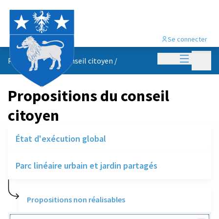
Se connecter
Menu princi
Menu p
Propositions du conseil citoyen
/
Propositions du conseil
citoyen
État d'exécution global
Parc linéaire urbain et jardin partagés
Propositions non réalisables
Rechercher des réalisations