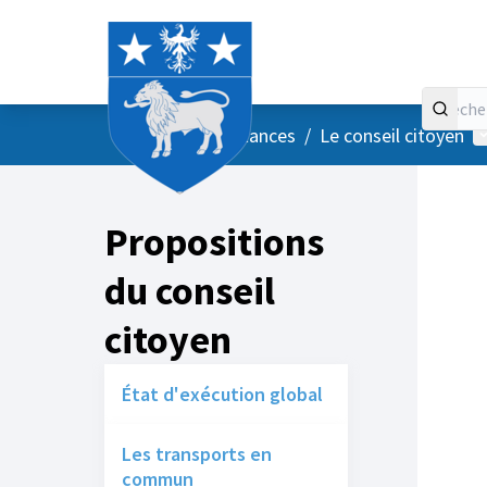
Accueil
Menu principal
M
/
Vos instances
/
Le conseil citoyen
Propositions
du conseil
citoyen
État d'exécution global
Les transports en
commun