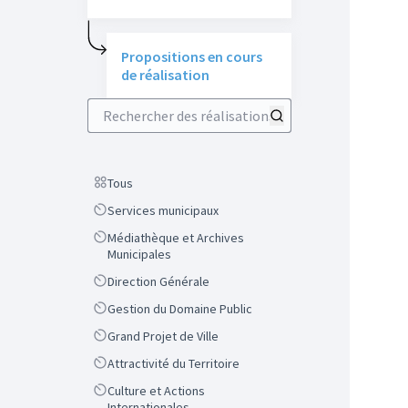
Propositions en cours
de réalisation
Rechercher des réalisations
Scope
Tous
Scope
Services municipaux
Scope
Médiathèque et Archives
Municipales
Scope
Direction Générale
Scope
Gestion du Domaine Public
Scope
Grand Projet de Ville
Scope
Attractivité du Territoire
Scope
Culture et Actions
Internationales