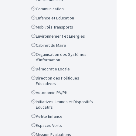
Scope
Communication
Scope
Enfance et Education
Scope
Mobilités Transports
Scope
Environnement et Energies
Scope
Cabinet du Maire
Scope
Organisation des Systèmes
d'Information
Scope
Démocratie Locale
Scope
Direction des Politiques
Educatives
Scope
Autonomie PA/PH
Scope
Initiatives Jeunes et Dispositifs
Educatifs
Scope
Petite Enfance
Scope
Espaces Verts
Scope
Mission Evaluations