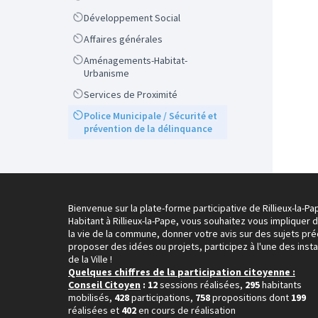
Scope
Développement Social
Scope
Affaires générales
Scope
Aménagements-Habitat-
Urbanisme
Scope
Services de Proximité
Scope
Police Municipale / Sécurité et
prévention de la délinquance
Bienvenue sur la plate-forme participative de Rillieux-la-Pa
Habitant à Rillieux-la-Pape, vous souhaitez vous impliquer 
la vie de la commune, donner votre avis sur des sujets pré
proposer des idées ou projets, participez à l'une des inst
de la Ville !
Quelques chiffres de la participation citoyenne :
Conseil Citoyen
: 12
sessions réalisées,
295
habitants
mobilisés,
428
participations,
758
propositions dont
199
réalisées et
402
en cours de réalisation