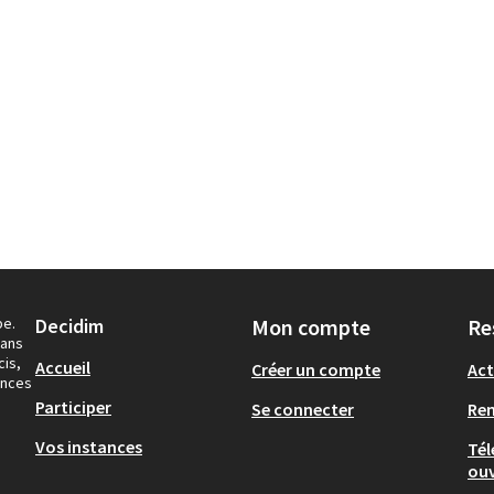
pe.
Decidim
Mon compte
Re
dans
cis,
Accueil
Créer un compte
Act
ances
Participer
Se connecter
Re
Vos instances
Tél
ouv