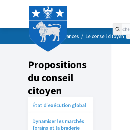
Accueil
Menu principal
M
/
Vos instances
/
Le conseil citoyen
Propositions
du conseil
citoyen
État d'exécution global
Dynamiser les marchés
forains et la braderie