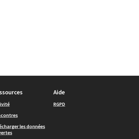
ssources
Aide
ivité
RGPD
ncontres
écharger les données
ertes